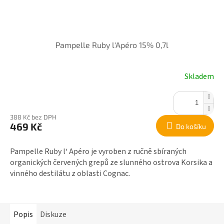
Pampelle Ruby l'Apéro 15% 0,7l
Skladem
388 Kč bez DPH
469 Kč
Do košíku
Pampelle Ruby l‘ Apéro je vyroben z ručně sbíraných
organických červených grepů ze slunného ostrova Korsika a
vinného destilátu z oblasti Cognac.
Popis
Diskuze