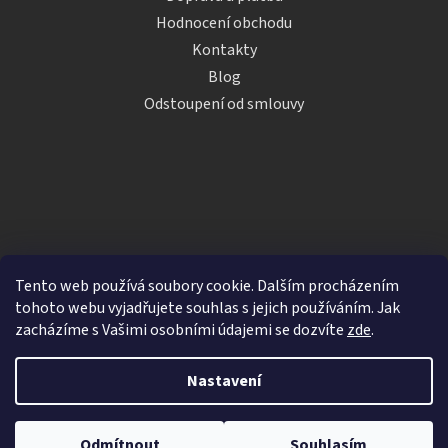
Hodnocení obchodu
Kontakty
Blog
Odstoupení od smlouvy
Tento web používá soubory cookie. Dalším procházením
tohoto webu vyjadřujete souhlas s jejich používáním. Jak
zacházíme s Vašimi osobními údajemi se dozvíte
zde
.
Vytvořil Shoptet
Nastavení
Copyright 2026
iDRINKS.cz
. Všechna práva vyhrazena.
Upravit nastavení cookies
Odmítnout
Souhlasím