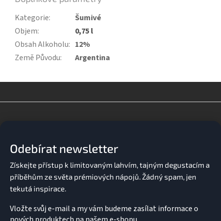
Kategorie
:
Šumivé
Objem
:
0,75 l
Obsah Alkoholu
:
12%
Země Původu
:
Argentina
Z
á
p
a
Odebírat newsletter
t
í
Vložte svůj e-mail a my vám budeme zasílat informace o
nových produktech na našem e-shopu.