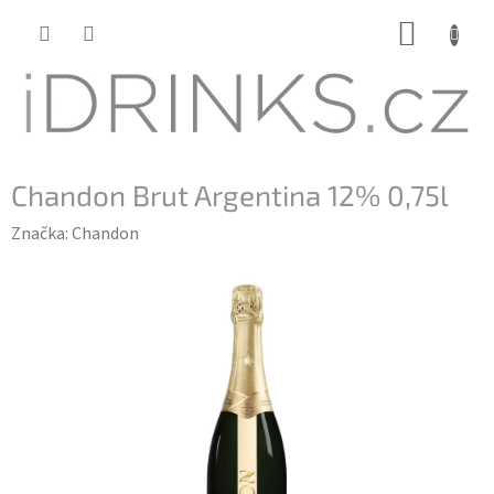
Přejít
NÁKUP
na
KOŠÍK
obsah
Chandon Brut Argentina 12% 0,75l
Značka:
Chandon