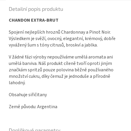
Detailní popis produktu
CHANDON EXTRA-BRUT
Spojení nejlepších hroznů Chardonnay a Pinot Noir.
Výsledkem je svěží, ovocný, elegantní, krémový, dobře
vyvážený šum s tóny citrusů, broskví a jablka.
V žádné fázi výroby nepoužíváme umělá aromata ani
umělá barviva. Náš produkt cíleně tvoří oproti jiným
značkám spritzů pouze polovina běžně používaného
množství cukru, díky čemuž je jednoduše a přírodně
lahodný.
Obsahuje siřičitany
Země původu: Argentina
Doplňkové parametry