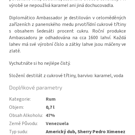
výrobě se nepoužívá karamel ani jiná dochucovadla.
Diplomático Ambassador je destilován v celoměděných
zařízeních z panenského medu prvotřídní cukrové třtiny
s obsahem šedesáti procent cukru. Roční produkce
Ambassadoru je odhadována na cca 1600 lahví. Každá
lahev má své výrobní číslo a zátky lahve jsou máčeny ve
zlatě.
Vychutnáte si ho nejlépe čistý.
Složení:
destilát z cukrové třtiny, barvivo: karamel, voda
Doplňkové parametry
Kategorie
:
Rum
Objem
:
0,7 l
Obsah Alkoholu
:
47%
Země Původu
:
Venezuela
Typ sudu
:
Americký dub, Sherry Pedro Ximenez