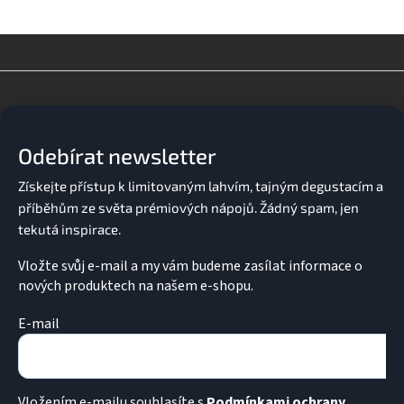
Z
á
p
a
Odebírat newsletter
t
í
Vložte svůj e-mail a my vám budeme zasílat informace o
nových produktech na našem e-shopu.
E-mail
Vložením e-mailu souhlasíte s
Podmínkami ochrany