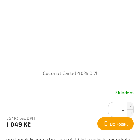
Coconut Cartel 40% 0,7l
Skladem
867 Kč bez DPH
1 049 Kč
Do košíku
Guatemalský rum, který zraje 4-12 let v sudech amerického