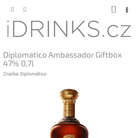
Přejít
NÁKUP
na
KOŠÍK
obsah
Diplomatico Ambassador Giftbox
47% 0,7l
Značka:
Diplomático