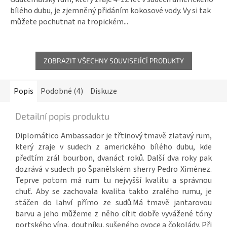
bílého dubu, je zjemněný přidáním kokosové vody. Vy si tak
můžete pochutnat na tropickém...
ZOBRAZIT VŠECHNY SOUVISEJÍCÍ PRODUKTY
Popis
Podobné (4)
Diskuze
Detailní popis produktu
Diplomático Ambassador je třtinový tmavě zlatavý rum,
který zraje v sudech z amerického bílého dubu, kde
předtím zrál bourbon, dvanáct roků. Další dva roky pak
dozrává v sudech po Španělském sherry Pedro Ximénez.
Teprve potom má rum tu nejvyšší kvalitu a správnou
chuť. Aby se zachovala kvalita takto zralého rumu, je
stáčen do lahví přímo ze sudů.
Má tmavě jantarovou
barvu a jeho můžeme z něho cítit dobře vyvážené tóny
portského vína, doutníku, sušeného ovoce a čokolády. Při