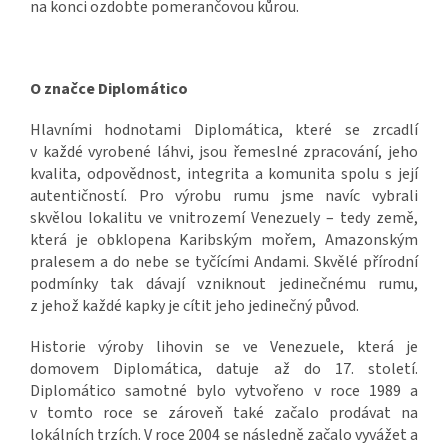
na konci ozdobte pomerančovou kůrou.
O značce Diplomático
Hlavními hodnotami Diplomática, které se zrcadlí
v každé vyrobené láhvi, jsou řemeslné zpracování, jeho
kvalita, odpovědnost, integrita a komunita spolu s její
autentičností. Pro výrobu rumu jsme navíc vybrali
skvělou lokalitu ve vnitrozemí Venezuely – tedy země,
která je obklopena Karibským mořem, Amazonským
pralesem a do nebe se tyčícími Andami. Skvělé přírodní
podmínky tak dávají vzniknout jedinečnému rumu,
z jehož každé kapky je cítit jeho jedinečný původ.
Historie výroby lihovin se ve Venezuele, která je
domovem Diplomática, datuje až do 17. století.
Diplomático samotné bylo vytvořeno v roce 1989 a
v tomto roce se zároveň také začalo prodávat na
lokálních trzích. V roce 2004 se následně začalo vyvážet a