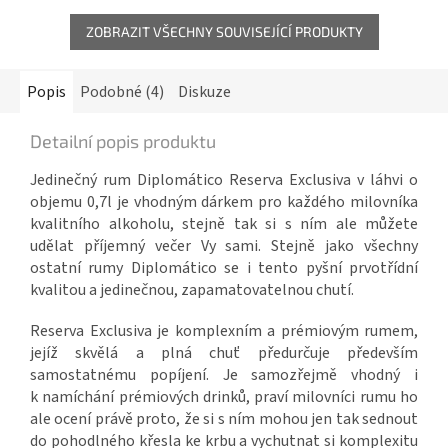
ZOBRAZIT VŠECHNY SOUVISEJÍCÍ PRODUKTY
Popis
Podobné (4)
Diskuze
Detailní popis produktu
Jedinečný rum Diplomático Reserva Exclusiva v láhvi o
objemu 0,7l je vhodným dárkem pro každého milovníka
kvalitního alkoholu, stejně tak si s ním ale můžete
udělat příjemný večer Vy sami. Stejně jako všechny
ostatní rumy Diplomático se i tento pyšní prvotřídní
kvalitou a jedinečnou, zapamatovatelnou chutí.
Reserva Exclusiva je komplexním a prémiovým rumem,
jejíž skvělá a plná chuť předurčuje především
samostatnému popíjení. Je samozřejmě vhodný i
k namíchání prémiových drinků, praví milovníci rumu ho
ale ocení právě proto, že si s ním mohou jen tak sednout
do pohodlného křesla ke krbu a vychutnat si komplexitu