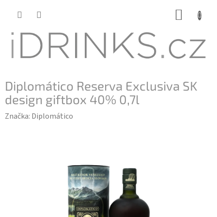
Přejít
NÁKUP
na
KOŠÍK
obsah
Diplomático Reserva Exclusiva SK
design giftbox 40% 0,7l
Značka:
Diplomático