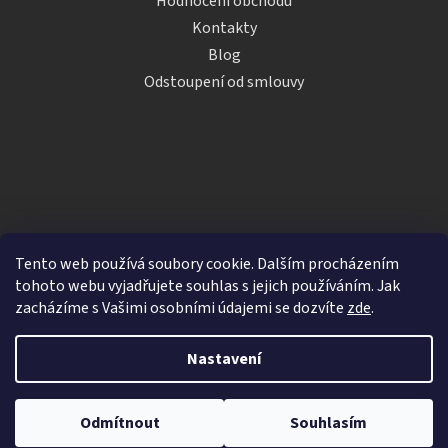
Hodnocení obchodu
Kontakty
Blog
Odstoupení od smlouvy
Tento web používá soubory cookie. Dalším procházením
tohoto webu vyjadřujete souhlas s jejich používáním. Jak
zacházíme s Vašimi osobními údajemi se dozvíte
zde
.
Vytvořil Shoptet
Nastavení
Copyright 2026
iDRINKS.cz
. Všechna práva vyhrazena.
Upravit nastavení cookies
Odmítnout
Souhlasím