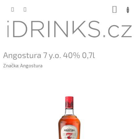
Přejít
NÁKUP
na
KOŠÍK
obsah
Angostura 7 y.o. 40% 0,7l
Značka:
Angostura