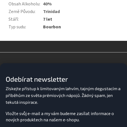
Obsah Alkoholu
:
40%
Země Původu
:
Trinidad
Stáří
:
7 let
Typ sudu
:
Bourbon
Z
á
p
a
Odebírat newsletter
t
í
Vložte svůj e-mail a my vám budeme zasílat informace o
nových produktech na našem e-shopu.