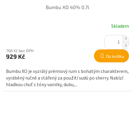
Bumbu XO 40% 0,7l
Skladem
768 Kč bez DPH
929 Kč
Do košíku
Bumbu XO je vyzrálý prémiový rum s bohatým charakterem,
vyráběný ručně a stářený za použití sudú po sherry. Nabízí
hladkou chuť s tóny vanilky, dubu,...