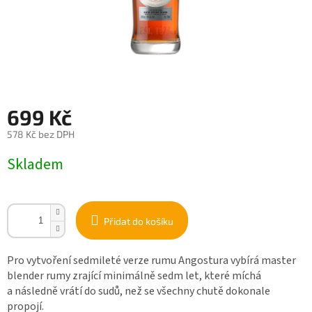
699 Kč
578 Kč bez DPH
Měrná
Skladem
cena:
Přidat do košíku
Pro vytvoření sedmileté verze rumu Angostura vybírá master
blender rumy zrající minimálně sedm let, které míchá
a následně vrátí do sudů, než se všechny chutě dokonale
propojí.