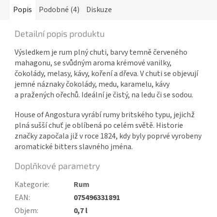
Popis
Podobné (4)
Diskuze
Detailní popis produktu
Výsledkem je rum plný chuti, barvy temně červeného
mahagonu, se svůdným aroma krémové vanilky,
čokolády, melasy, kávy, koření a dřeva. V chuti se objevují
jemné náznaky čokolády, medu, karamelu, kávy
a pražených ořechů. Ideální je čistý, na ledu či se sodou.
House of Angostura vyrábí rumy britského typu, jejichž
plná sušší chuť je oblíbená po celém světě. Historie
značky započala již v roce 1824, kdy byly poprvé vyrobeny
aromatické bitters slavného jména.
Doplňkové parametry
Kategorie
:
Rum
EAN
:
075496331891
Objem
:
0,7 l