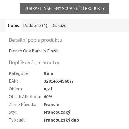
ZOBRAZIT VŠECHNY SOUVISEJÍCÍ PRODUKTY
Popis
Podobné (4)
Diskuze
Detailní popis produktu
French Oak Barrels Finish
Doplňkové parametry
Kategorie
:
Rum
EAN
:
3281465456077
Objem
:
0,7 l
Obsah Alkoholu
:
40%
Země Původu
:
Francie
Styl
:
Francouzský
Typ sudu
:
Francouzský dub