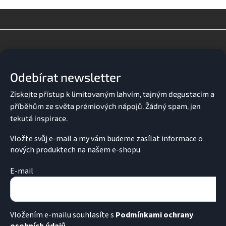
Z
á
p
a
Odebírat newsletter
t
í
Vložte svůj e-mail a my vám budeme zasílat informace o
nových produktech na našem e-shopu.
E-mail
Vložením e-mailu souhlasíte s
Podmínkami ochrany
osobních údajů.