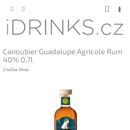
Přejít
NÁKUP
na
KOŠÍK
obsah
Canoubier Guadalupe Agricole Rum
40% 0,7l
Značka:
Deau