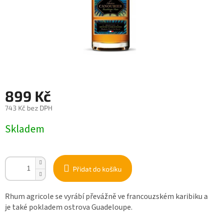
899 Kč
743 Kč bez DPH
Měrná
Skladem
cena:
Přidat do košíku
Rhum agricole se vyrábí převážně ve francouzském karibiku a
je také pokladem ostrova Guadeloupe.