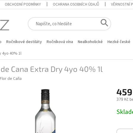
OBCHODNÍ PODMÍNKY
OCHRANA OSOBNÍCH ÚDAJŮ
VĚRNOSTNÍ 
o
Ročníkové destiláty
Ročníková vína
Nealkoholické
Hezké české
y 4yo 40% 1l
 de Cana Extra Dry 4yo 40% 1l
Flor de Caña
459
379 Kč b
Měrná
Skla
cena: