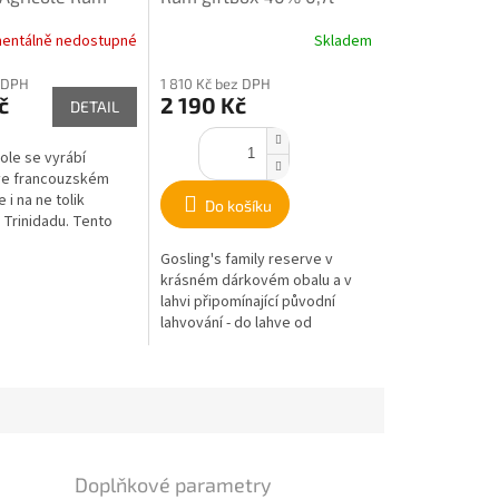
entálně nedostupné
Skladem
 DPH
1 810 Kč bez DPH
č
2 190 Kč
DETAIL
ole se vyrábí
ve francouzském
e i na ne tolik
Do košíku
Trinidadu. Tento
iluje z čerstvé
Gosling's family reserve v
rové...
krásném dárkovém obalu a v
lahvi připomínající původní
lahvování - do lahve od
šampaňského vína.
Doplňkové parametry