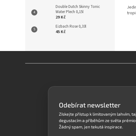
Double Dutch Skinny Tonic
Jedi
Water Plech 0,15l
tropi
29 Kč
Eizbach Rose 0,33l
45 Kč
Z
á
p
a
t
í
Odebírat newsletter