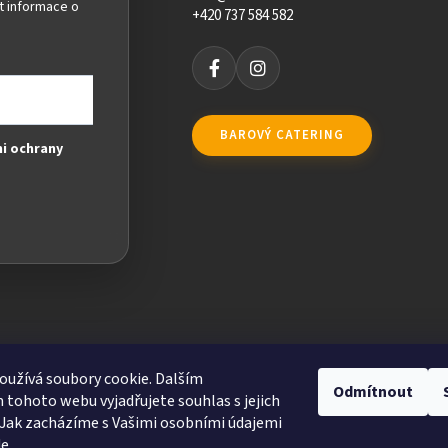
t informace o
+420 737 584 582
BAROVÝ CATERING
i ochrany
užívá soubory cookie. Dalším
Odmítnout
tohoto webu vyjadřujete souhlas s jejich
Jak zacházíme s Vašimi osobními údajemi
de
.