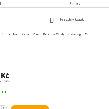
PROGRAM
DOPRAVA A PLATBA
HODNOCENÍ OBCHODU
Přihlášení
KONTA
NÁKUPNÍ
Prázdný košík
KOŠÍK
Domácí bar
Káva
Pivo
Dárkové Obaly
Catering
Odstoupení od 
 Kč
ez DPH
dem