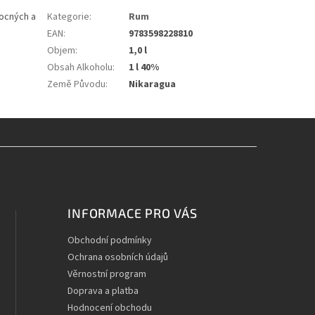
vocných a
Kategorie
:
Rum
EAN
:
9783598228810
Objem
:
1,0 l
Obsah Alkoholu
:
1 l 40%
Země Původu
:
Nikaragua
INFORMACE PRO VÁS
Obchodní podmínky
Ochrana osobních údajů
Věrnostní program
Doprava a platba
Hodnocení obchodu