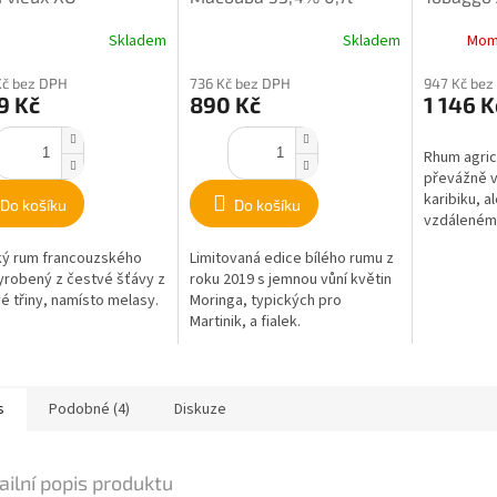
eloupe 42% 0,7l
40% 0,7l
Skladem
Skladem
Mom
Kč bez DPH
736 Kč bez DPH
947 Kč bez
9 Kč
890 Kč
1 146 K
Rhum agric
převážně 
karibiku, al
Do košíku
Do košíku
vzdáleném 
rum se dest
ký rum francouzského
Limitovaná edice bílého rumu z
šťávy z cuk
yrobený z čestvé šťávy z
roku 2019 s jemnou vůní květin
é třiny, namísto melasy.
Moringa, typických pro
Martinik, a fialek.
s
Podobné (4)
Diskuze
ailní popis produktu