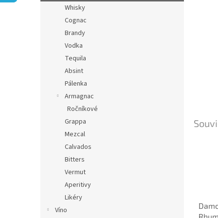
n
Whisky
e
Cognac
l
Brandy
Vodka
Tequila
Absint
Pálenka
Armagnac
Ročníkové
Grappa
Souvi
Mezcal
Calvados
Bitters
Vermut
Aperitivy
Likéry
Damo
Víno
Rhum