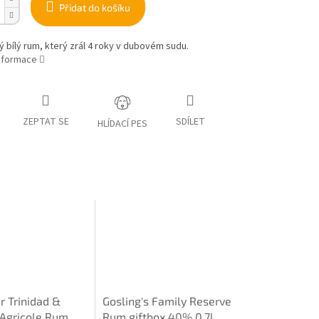
Přidat do košíku
 bílý rum, který zrál 4 roky v dubovém sudu.
informace
ZEPTAT SE
SDÍLET
HLÍDACÍ PES
r Trinidad &
Gosling's Family Reserve
Agricole Rum
Rum giftbox 40% 0,7l