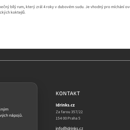
nečný bílý rum, který zrál 4 roky v dubovém sudu. Je vhodný pro míchání o
ckých koktejlů.
KONTAKT
Idrinks.cz
Za farou 357/22
154 00 Praha 5
info@idrinks.cz