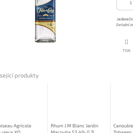
Jedinečný
Detailní 
TISK
sející produkty
iseau Agricole
Rhum J.M Blanc Jardin
Canoubie
 vieux XO
Macouba 53,4% 0,7l
Tobaggo 