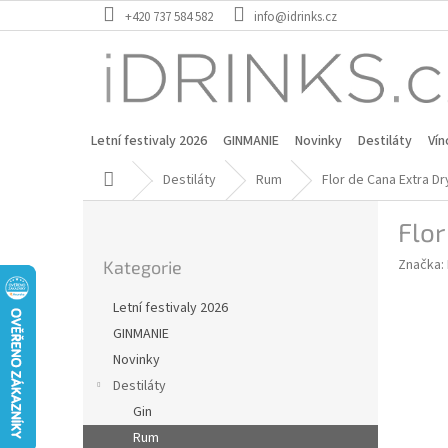
Přejít
+420 737 584 582
info@idrinks.cz
na
obsah
Letní festivaly 2026
GINMANIE
Novinky
Destiláty
Vín
Domů
Destiláty
Rum
Flor de Cana Extra Dr
P
Flor
o
Přeskočit
s
Značka:
Kategorie
kategorie
t
r
Letní festivaly 2026
a
GINMANIE
n
Novinky
n
í
Destiláty
p
Gin
a
Rum