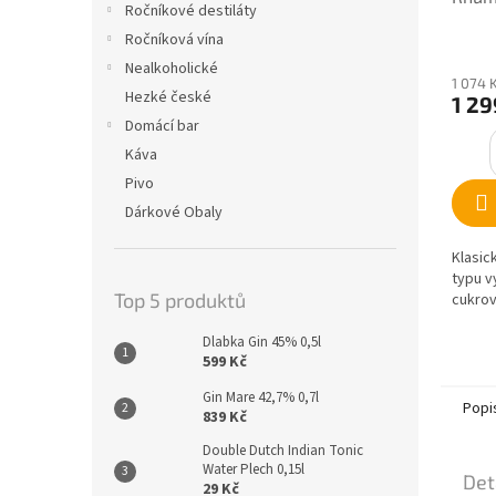
Ročníkové destiláty
Guad
Ročníková vína
Nealkoholické
1 074 
Hezké české
1 29
Domácí bar
Káva
Pivo
Dárkové Obaly
Klasic
typu v
Top 5 produktů
cukrov
Dlabka Gin 45% 0,5l
599 Kč
Gin Mare 42,7% 0,7l
Popi
839 Kč
Double Dutch Indian Tonic
Water Plech 0,15l
Det
29 Kč