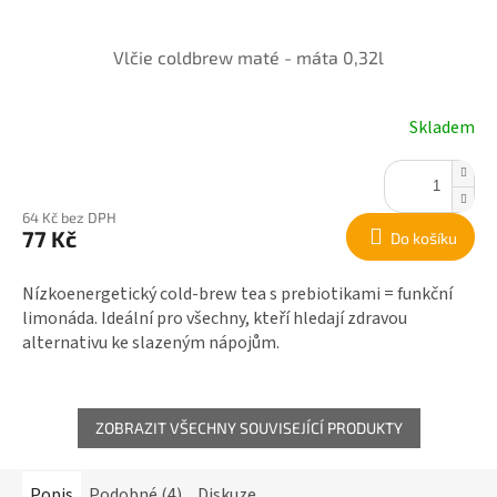
Vlčie coldbrew maté - máta 0,32l
Skladem
64 Kč bez DPH
77 Kč
Do košíku
Nízkoenergetický cold-brew tea s prebiotikami = funkční
limonáda. Ideální pro všechny, kteří hledají zdravou
alternativu ke slazeným nápojům.
ZOBRAZIT VŠECHNY SOUVISEJÍCÍ PRODUKTY
Popis
Podobné (4)
Diskuze