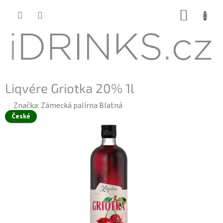
Přejít
NÁKUP
na
KOŠÍK
obsah
Liqvére Griotka 20% 1l
Značka:
Zámecká palírna Blatná
České