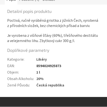
Detailní popis produktu
Poctivá, ručně vyráběná griotka z jižních Čech, vyrobená
z přírodních složek, bez chemických přísad a barviv.
Je vyrobena z višňové šťávy (60%), třešňového destilátu
a velejemného lihu. Zbytkový cukr 300 g/l.
Doplňkové parametry
Kategorie
:
Likéry
EAN
:
8594024925873
Objem
:
1 l
Obsah Alkoholu
:
20%
Země Původu
:
Česká republika