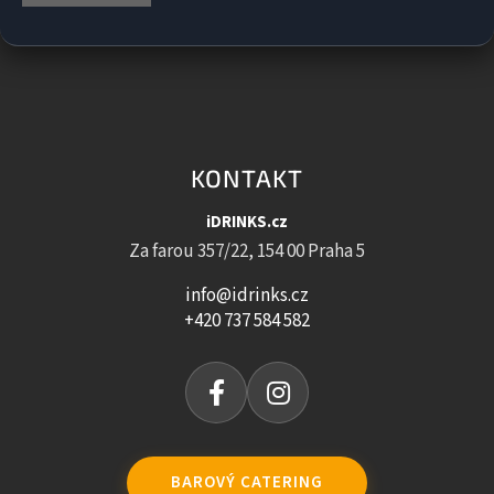
KONTAKT
iDRINKS.cz
Za farou 357/22, 154 00 Praha 5
info@idrinks.cz
+420 737 584 582
BAROVÝ CATERING