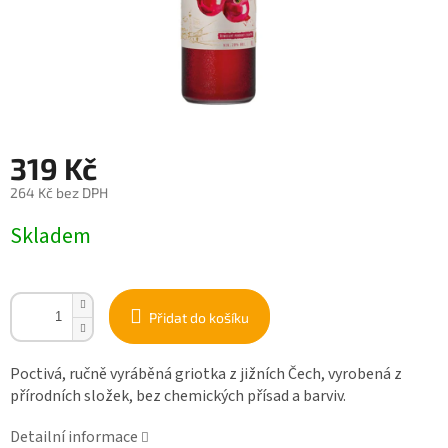
319 Kč
264 Kč bez DPH
Měrná
Skladem
cena:
Přidat do košíku
Poctivá, ručně vyráběná griotka z jižních Čech, vyrobená z
přírodních složek, bez chemických přísad a barviv.
Detailní informace