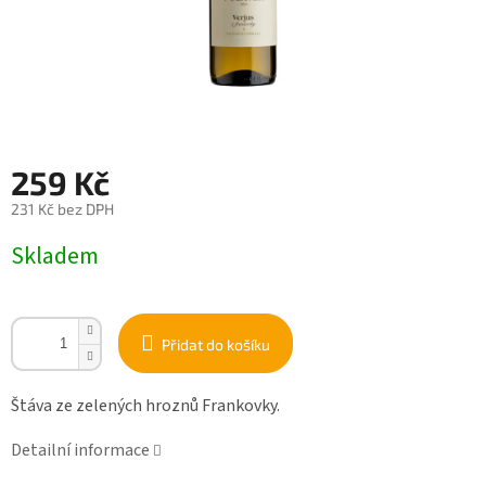
259 Kč
231 Kč bez DPH
Měrná
Skladem
cena:
Přidat do košíku
Štáva ze zelených hroznů Frankovky.
Detailní informace