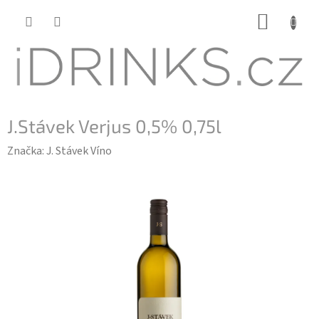
Přejít
NÁKUP
na
KOŠÍK
obsah
J.Stávek Verjus 0,5% 0,75l
Značka:
J. Stávek Víno