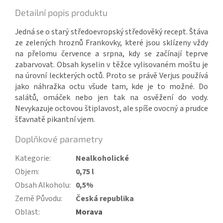
Detailní popis produktu
Jedná se o starý středoevropský středověký recept. Štáva
ze zelených hroznů Frankovky, které jsou sklízeny vždy
na přelomu července a srpna, kdy se začínají teprve
zabarvovat. Obsah kyselin v těžce vylisovaném moštu je
na úrovní leckterých octů. Proto se právě Verjus používá
jako náhražka octu všude tam, kde je to možné. Do
salátů, omáček nebo jen tak na osvěžení do vody.
Nevykazuje octovou štiplavost, ale spíše ovocný a prudce
šťavnatě pikantní vjem.
Doplňkové parametry
Kategorie
:
Nealkoholické
Objem
:
0,75 l
Obsah Alkoholu
:
0,5%
Země Původu
:
Česká republika
Oblast
:
Morava