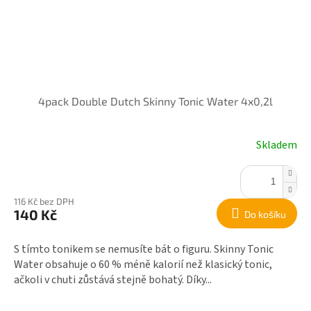
4pack Double Dutch Skinny Tonic Water 4x0,2l
Skladem
116 Kč bez DPH
140 Kč
Do košíku
S tímto tonikem se nemusíte bát o figuru. Skinny Tonic
Water obsahuje o 60 % méně kalorií než klasický tonic,
ačkoli v chuti zůstává stejně bohatý. Díky...