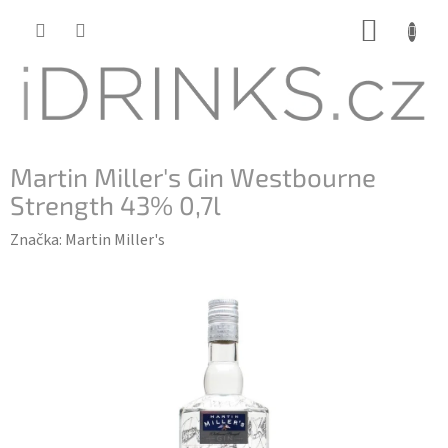
Přejít
NÁKUP
na
KOŠÍK
obsah
Martin Miller's Gin Westbourne
Strength 43% 0,7l
Značka:
Martin Miller's