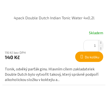
4pack Double Dutch Indian Tonic Water 4x0,2l
Skladem
116 Kč bez DPH
140 Kč
Do košíku
Tonik, odvěký parťák ginu. Hlavním cílem zakladatelek
Double Dutch bylo vytvořit takový, který správně podpoří
alkoholickou složku v koktejlu a...