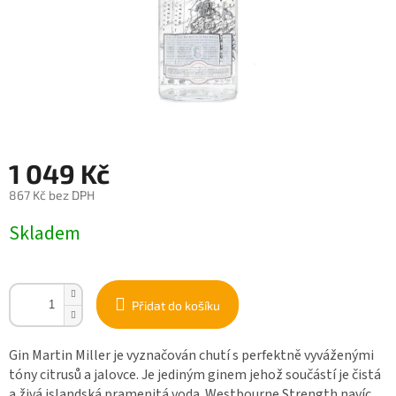
1 049 Kč
867 Kč bez DPH
Měrná
Skladem
cena:
Přidat do košíku
Gin Martin Miller je vyznačován chutí s perfektně vyváženými
tóny citrusů a jalovce. Je jediným ginem jehož součástí je čistá
a živá islandská pramenitá voda. Westbourne Strength navíc