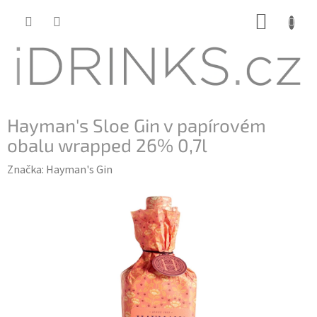
Přejít
NÁKUP
na
KOŠÍK
obsah
Hayman's Sloe Gin v papírovém
obalu wrapped 26% 0,7l
Značka:
Hayman's Gin