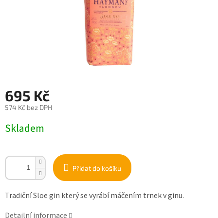
695 Kč
574 Kč bez DPH
Měrná
Skladem
cena:
Přidat do košíku
Tradiční Sloe gin který se vyrábí máčením trnek v ginu.
Detailní informace