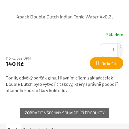
4pack Double Dutch Indian Tonic Water 4x0,2l
Skladem
116 Kč bez DPH
140 Kč
Do košíku
Tonik, odvěký parťák ginu. Hlavním cílem zakladatelek
Double Dutch bylo vytvořit takový, který správně podpoří
alkoholickou složku v koktejlu a...
ZOBRAZIT VŠECHNY SOUVISEJÍCÍ PRODUKTY