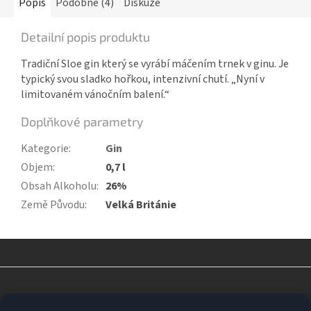
Popis
Podobné (4)
Diskuze
Detailní popis produktu
Tradiční Sloe gin který se vyrábí máčením trnek v ginu. Je
typický svou sladko hořkou, intenzivní chutí. „Nyní v
limitovaném vánočním balení.“
Doplňkové parametry
Kategorie
:
Gin
Objem
:
0,7 l
Obsah Alkoholu
:
26%
Země Původu
:
Velká Británie
Z
á
p