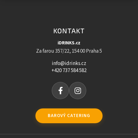
KONTAKT
iDRINKS.cz
Za farou 357/22, 154 00 Praha 5
info@idrinks.cz
+420 737 584 582
BAROVÝ CATERING