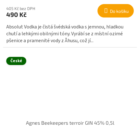
405 Kč bez DPH
Do košíku
490 Kč
Absolut Vodka je čistá švédská vodka s jemnou, hladkou
chutí a lehkými obilnými tóny. Vyrábí se z místní ozimé
pšenice a pramenité vody z Åhusu, což jí...
České
Agnes Beekeepers terroir GIN 45% 0,5l