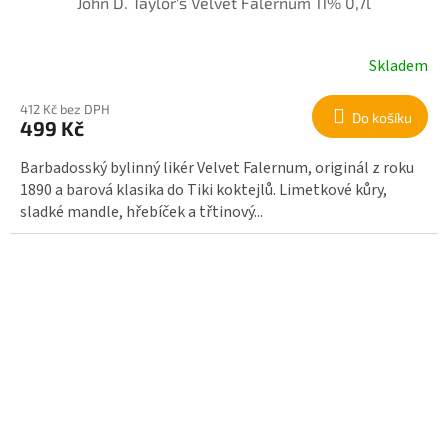
John D. Taylor's Velvet Falernum 11% 0,7l
Skladem
412 Kč bez DPH
Do košíku
499 Kč
Barbadosský bylinný likér Velvet Falernum, originál z roku
1890 a barová klasika do Tiki koktejlů. Limetkové kůry,
sladké mandle, hřebíček a třtinový...