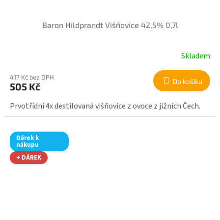
Baron Hildprandt Višňovice 42,5% 0,7l
Skladem
417 Kč bez DPH
Do košíku
505 Kč
Prvotřídní 4x destilovaná višňovice z ovoce z jižních Čech.
Dárek k
nákupu
+ DÁREK