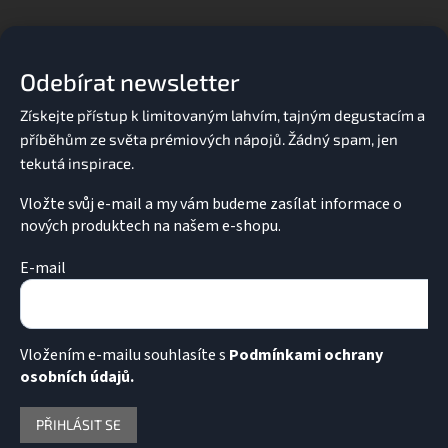
í
p
á
r
p
v
a
k
Odebírat newsletter
t
y
í
v
ý
p
i
s
u
Vložte svůj e-mail a my vám budeme zasílat informace o
nových produktech na našem e-shopu.
E-mail
Vložením e-mailu souhlasíte s
Podmínkami ochrany
osobních údajů.
PŘIHLÁSIT SE