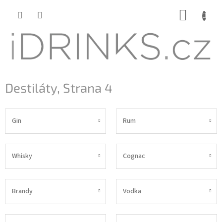
Přejít
NÁKUP
na
KOŠÍK
obsah
Destiláty
, Strana 4
Gin
Rum
Whisky
Cognac
Brandy
Vodka