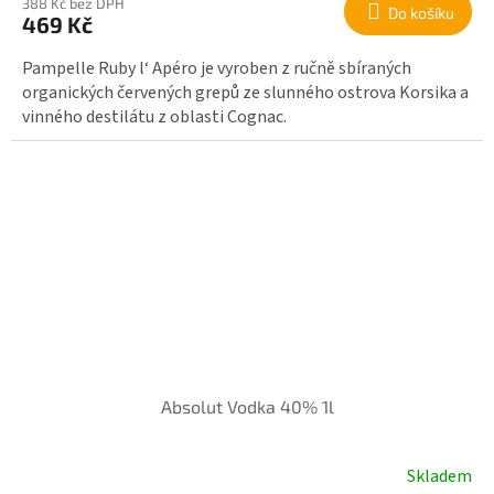
388 Kč bez DPH
Do košíku
469 Kč
Pampelle Ruby l‘ Apéro je vyroben z ručně sbíraných
organických červených grepů ze slunného ostrova Korsika a
vinného destilátu z oblasti Cognac.
Absolut Vodka 40% 1l
Skladem