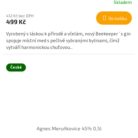
Skladem
412 Kč bez DPH
Do košíku
499 Kč
Vyrobený s láskou k přírodě a včelám, nový Beekeeper´s gin
spojuje místní med s pečlivě vybranými bylinami, čímž
vytváří harmonickou chuťovou...
České
Agnes Meruňkovice 45% 0,5l