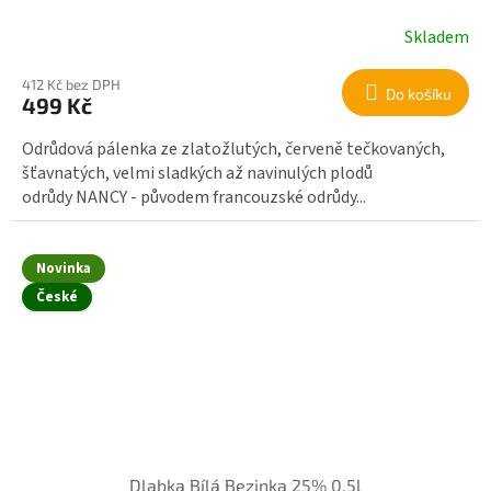
Skladem
412 Kč bez DPH
Do košíku
499 Kč
Odrůdová pálenka ze zlatožlutých, červeně tečkovaných,
šťavnatých, velmi sladkých až navinulých plodů
odrůdy NANCY - původem francouzské odrůdy...
Novinka
České
Dlabka Bílá Bezinka 25% 0,5l