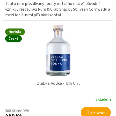
Tento rum přezdívaný „prsty mrtvého muže“ původně
vznikl v restauraci Rum & Crab Shack v St. Ives v Cornwallu a
mezi loajálními příznivci se stal...
Novinka
České
Dlabka Vodka 40% 0,7l
Skladem
388 Kč bez DPH
Do košíku
469 Kč