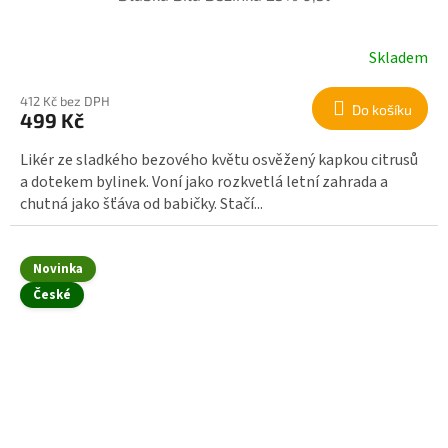
Skladem
412 Kč bez DPH
Do košíku
499 Kč
Likér ze sladkého bezového květu osvěžený kapkou citrusů
a dotekem bylinek. Voní jako rozkvetlá letní zahrada a
chutná jako šťáva od babičky. Stačí...
Novinka
České