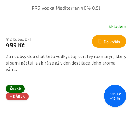
PRG Vodka Mediterran 40% 0,5l
Skladem
412 Kč bez DPH
Do košíku
499 Kč
Za neobvyklou chuť této vodky stojí čerstvý rozmarýn, který
si sami pěstují a sbírá se až v den destilace. Jeho aroma
vám...
České
595 Kč
+ DÁREK
–15 %