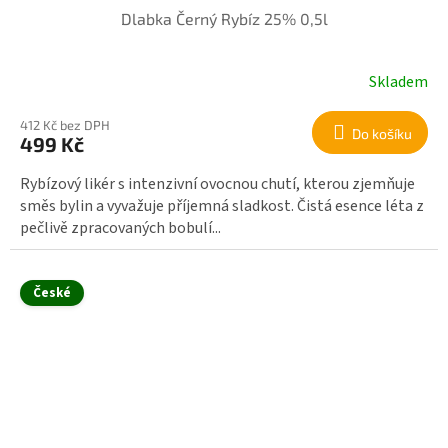
Dlabka Černý Rybíz 25% 0,5l
Skladem
412 Kč bez DPH
Do košíku
499 Kč
Rybízový likér s intenzivní ovocnou chutí, kterou zjemňuje
směs bylin a vyvažuje příjemná sladkost. Čistá esence léta z
pečlivě zpracovaných bobulí...
České