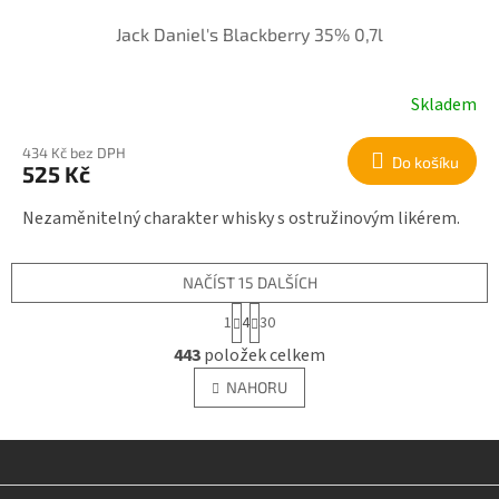
Jack Daniel's Blackberry 35% 0,7l
Skladem
434 Kč bez DPH
Do košíku
525 Kč
Nezaměnitelný charakter whisky s ostružinovým likérem.
NAČÍST 15 DALŠÍCH
S
1
4
30
t
O
r
443
položek celkem
v
á
l
n
NAHORU
á
k
o
d
v
a
á
c
n
í
Z