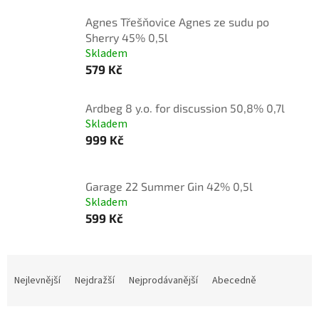
Agnes Třešňovice Agnes ze sudu po
Sherry 45% 0,5l
Skladem
579 Kč
Ardbeg 8 y.o. for discussion 50,8% 0,7l
Skladem
999 Kč
Garage 22 Summer Gin 42% 0,5l
Skladem
599 Kč
Ř
a
Nejlevnější
Nejdražší
Nejprodávanější
Abecedně
z
e