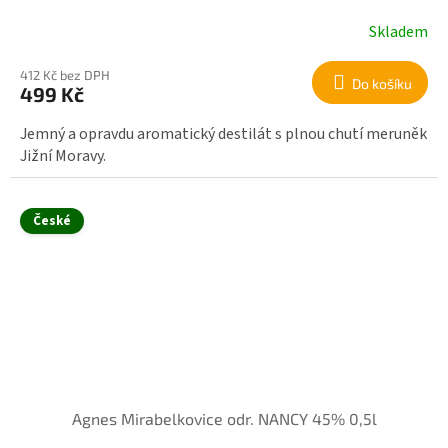
Skladem
412 Kč bez DPH
Do košíku
499 Kč
Jemný a opravdu aromatický destilát s plnou chutí meruněk
Jižní Moravy.
České
Agnes Mirabelkovice odr. NANCY 45% 0,5l