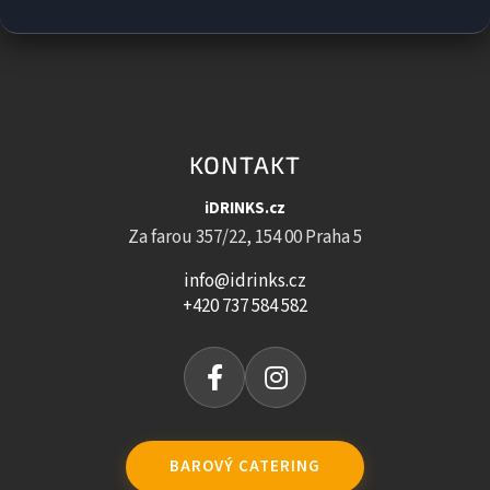
KONTAKT
iDRINKS.cz
Za farou 357/22, 154 00 Praha 5
info@idrinks.cz
+420 737 584 582
BAROVÝ CATERING