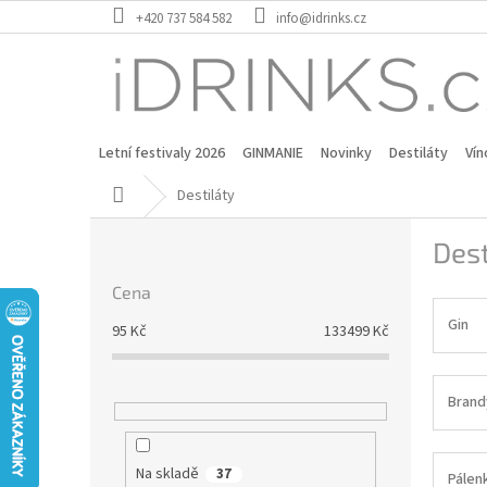
Přejít
+420 737 584 582
info@idrinks.cz
na
obsah
Letní festivaly 2026
GINMANIE
Novinky
Destiláty
Vín
Domů
Destiláty
P
Dest
o
s
Cena
t
r
Gin
95
Kč
133499
Kč
a
n
n
Brand
í
p
a
Na skladě
37
Pálen