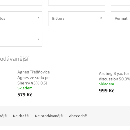
dos
Bitters
Vermut
odávanější
Agnes Třešňovice
Ardbeg 8 y.o. for
Agnes ze sudu po
discussion 50,8%
Sherry 45% 0,5l
Skladem
Skladem
999 Kč
579 Kč
nější
Nejdražší
Nejprodávanější
Abecedně