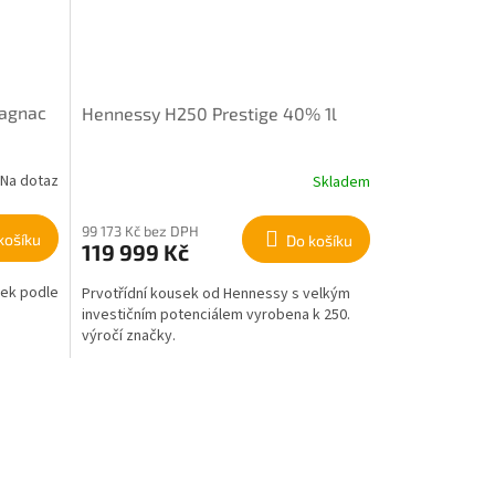
magnac
Hennessy H250 Prestige 40% 1l
Na dotaz
Skladem
99 173 Kč bez DPH
košíku
Do košíku
119 999 Kč
rek podle
Prvotřídní kousek od Hennessy s velkým
investičním potenciálem vyrobena k 250.
výročí značky.