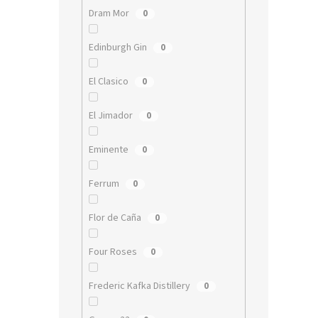
Dram Mor
0
Edinburgh Gin
0
El Clasico
0
El Jimador
0
Eminente
0
Ferrum
0
Flor de Caña
0
Four Roses
0
Frederic Kafka Distillery
0