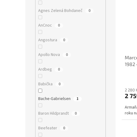
V
n
Agnes Zelená Bohdaneč
ý
0
í
p
p
i
r
AnCnoc
0
s
o
p
d
Angostura
0
r
u
o
k
Apollo Nova
0
Marc
d
t
1982 
u
ů
Ardbeg
0
k
t
Babička
0
ů
2 280 
2 75
Bache-Gabrielsen
1
Armaňa
roku n
Baron Hildprandt
0
Beefeater
0