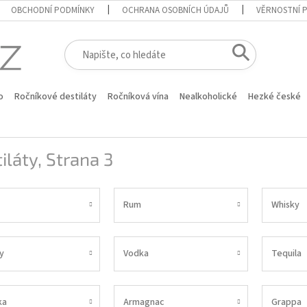
OBCHODNÍ PODMÍNKY
OCHRANA OSOBNÍCH ÚDAJŮ
VĚRNOSTNÍ 
o
Ročníkové destiláty
Ročníková vína
Nealkoholické
Hezké české
iláty
, Strana 3
Rum
Whisky
y
Vodka
Tequila
ka
Armagnac
Grappa