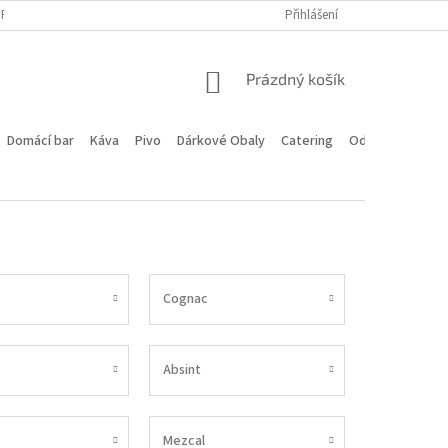
PROGRAM
DOPRAVA A PLATBA
HODNOCENÍ OBCHODU
Přihlášení
KONTA
NÁKUPNÍ
Prázdný košík
KOŠÍK
Domácí bar
Káva
Pivo
Dárkové Obaly
Catering
Odstoupení od 
Cognac
Absint
Mezcal