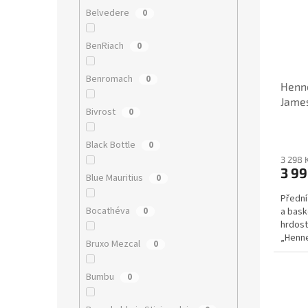
Belvedere
0
BenRiach
0
Benromach
0
Henne
Jame
Bivrost
0
Black Bottle
0
3 298 
3 99
Blue Mauritius
0
Přední
Bocathéva
0
a bask
hrdost
„Henne
Bruxo Mezcal
0
Bumbu
0