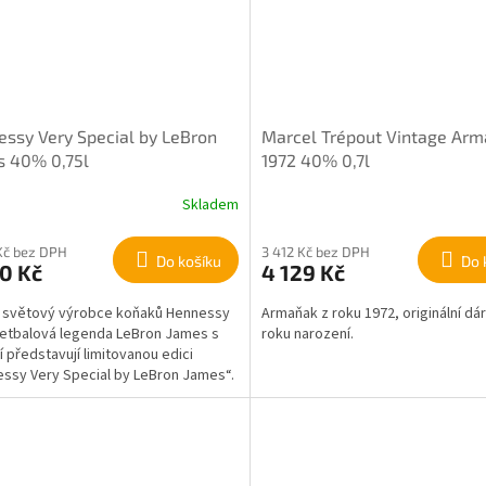
ssy Very Special by LeBron
Marcel Trépout Vintage Ar
s 40% 0,75l
1972 40% 0,7l
Skladem
Kč bez DPH
3 412 Kč bez DPH
Do košíku
Do 
0 Kč
4 129 Kč
 světový výrobce koňaků Hennessy
Armaňak z roku 1972, originální dá
etbalová legenda LeBron James s
roku narození.
í představují limitovanou edici
ssy Very Special by LeBron James“.