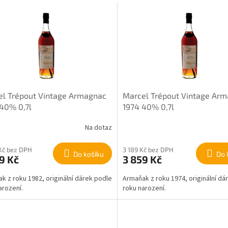
el Trépout Vintage Armagnac
Marcel Trépout Vintage Ar
40% 0,7l
1974 40% 0,7l
Na dotaz
Kč bez DPH
3 189 Kč bez DPH
Do košíku
Do 
9 Kč
3 859 Kč
k z roku 1982, originální dárek podle
Armaňak z roku 1974, originální dá
arození.
roku narození.