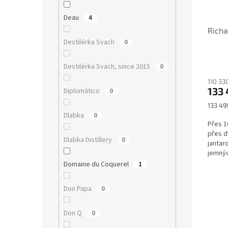
Deau
4
Richa
Destilérka Svach
0
Destilérka Svach, since 2015
0
110 33
133 
Diplomático
0
Měrná
133 499
cena:
Dlabka
0
Přes 1
přes d
Dlabka Distillery
0
jantar
jemnýc
Domaine du Coquerel
1
Don Papa
0
Don Q
0