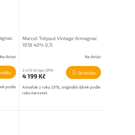
magnac
Marcel Trépout Vintage Armagnac
1978 40% 0,7l
Na dotaz
Na dotaz
3 470 Kč bez DPH
košíku
Do košíku
4 199 Kč
rek podle
Armaňak z roku 1978, originální dárek podle
roku narození.