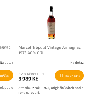
magnac
Marcel Trépout Vintage Armagnac
1973 40% 0,7l
Na dotaz
Na dotaz
3 297 Kč bez DPH
košíku
Do košíku
3 989 Kč
rek podle
Armaňak z roku 1973, originální dárek podle
roku narození.