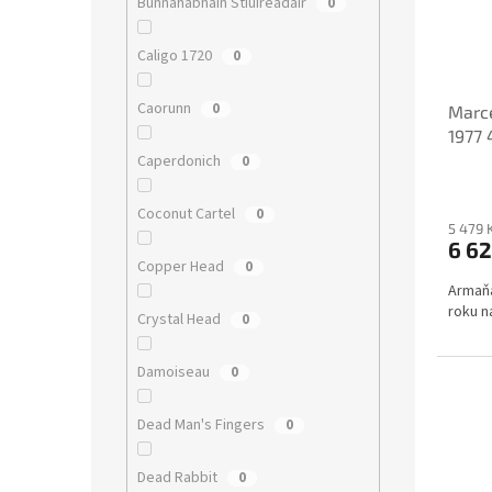
Bunnahabhain Stiuireadair
0
Caligo 1720
0
Caorunn
0
Marc
1977 
Caperdonich
0
Coconut Cartel
0
5 479 
6 62
Copper Head
0
Armaňa
roku n
Crystal Head
0
Damoiseau
0
Dead Man's Fingers
0
Dead Rabbit
0