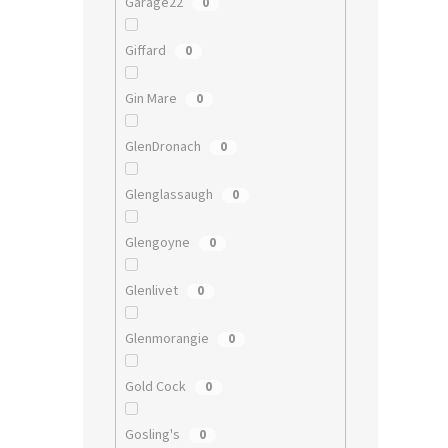
Garage22
0
Giffard
0
Gin Mare
0
GlenDronach
0
Glenglassaugh
0
Glengoyne
0
Glenlivet
0
Glenmorangie
0
Gold Cock
0
Gosling's
0