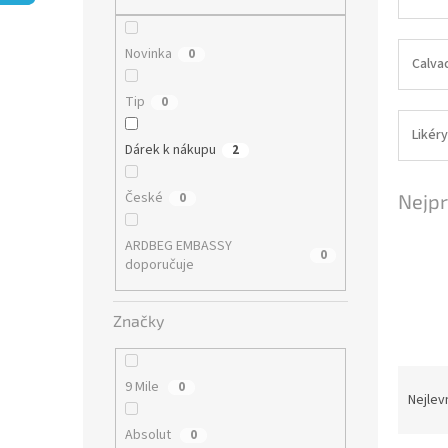
n
e
l
Novinka
0
Calva
Tip
0
Likéry
Dárek k nákupu
2
České
0
Nejpr
ARDBEG EMBASSY
0
doporučuje
Značky
Ř
9 Mile
0
a
Nejlev
z
Absolut
0
e