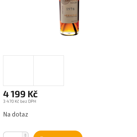
4 199 Kč
3 470 Kč bez DPH
Měrná
Na dotaz
cena: