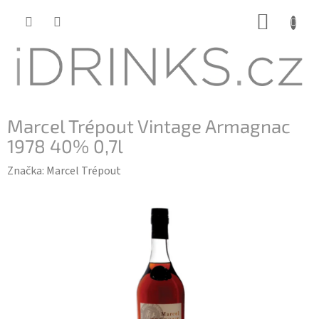
Přejít
NÁKUP
na
KOŠÍK
obsah
Marcel Trépout Vintage Armagnac
1978 40% 0,7l
Značka:
Marcel Trépout