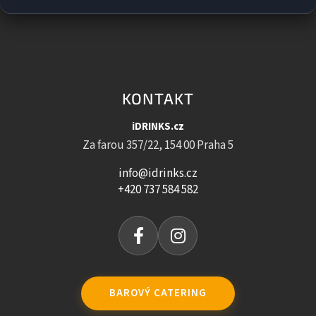
KONTAKT
iDRINKS.cz
Za farou 357/22, 154 00 Praha 5
info@idrinks.cz
+420 737 584 582
BAROVÝ CATERING