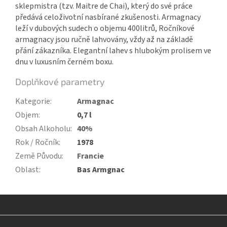
sklepmistra (tzv. Maitre de Chai), který do své práce
předává celoživotní nasbírané zkušenosti. Armagnacy
leží v dubových sudech o objemu 400litrů, Ročníkové
armagnacy jsou ručně lahvovány, vždy až na základě
přání zákazníka.
Elegantní lahev s hlubokým prolisem ve
dnu v luxusním černém boxu.
Doplňkové parametry
Kategorie
:
Armagnac
Objem
:
0,7 l
Obsah Alkoholu
:
40%
Rok / Ročník
:
1978
Země Původu
:
Francie
Oblast
:
Bas Armgnac
Z