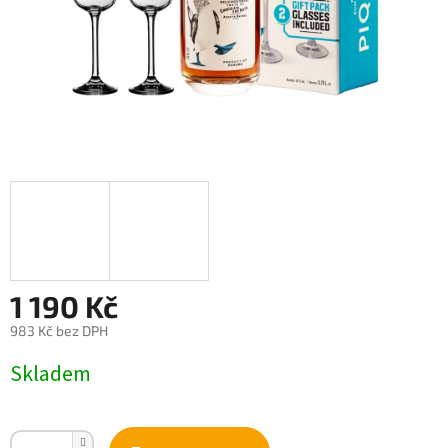
1 190 Kč
983 Kč bez DPH
Měrná
Skladem
cena: