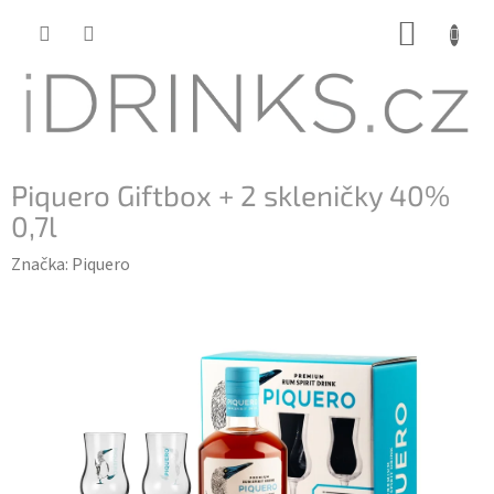
Přejít
NÁKUP
na
KOŠÍK
obsah
Piquero Giftbox + 2 skleničky 40%
0,7l
Značka:
Piquero