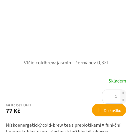
Vlčie coldbrew jasmín - černý bez 0,32l
Skladem
64 Kč bez DPH
77 Kč
Do košíku
Nízkoenergetický cold-brew tea s prebiotikami = funkční
limonáda. Ideální pro všechny, kteří hledají zdravou