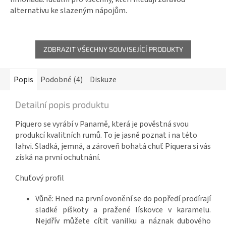
alternativu ke slazeným nápojům.
ZOBRAZIT VŠECHNY SOUVISEJÍCÍ PRODUKTY
Popis
Podobné (4)
Diskuze
Detailní popis produktu
Piquero se vyrábí v Panamě, která je pověstná svou
produkcí kvalitních rumů. To je jasně poznat i na této
lahvi. Sladká, jemná, a zároveň bohatá chuť Piquera si vás
získá na první ochutnání.
Chuťový profil
Vůně: Hned na první ovonění se do popředí prodírají
sladké piškoty a pražené lískovce v karamelu.
Nejdřív můžete cítit vanilku a náznak dubového