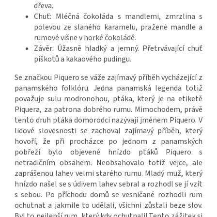
dřeva.
Chuť: Mléčná čokoláda s mandlemi, zmrzlina s
polevou ze slaného karamelu, pražené mandle a
rumové višne v horké čokoládě.
Závěr: Úžasně hladký a jemný. Přetrvávající chuť
piškotů a kakaového pudingu.
Se značkou Piquero se váže zajímavý příběh vycházející z
panamského folklóru. Jedna panamská legenda totiž
považuje sulu modronohou, ptáka, který je na etiketě
Piquera, za patrona dobrého rumu. Mimochodem, právě
tento druh ptáka domorodci nazývají jménem Piquero. V
lidové slovesnosti se zachoval zajímavý příběh, který
hovoří, že při procházce po jednom z panamských
pobřeží bylo objevené hnízdo ptáků Piquero s
netradičním obsahem. Neobsahovalo totiž vejce, ale
zaprášenou lahev velmi starého rumu. Mladý muž, který
hnízdo našel se s údivem lahev sebral a rozhodl se jí vzít
s sebou. Po příchodu domů se vesničané rozhodli rum
ochutnat a jakmile to udělali, všichni zůstali beze slov.
Byl to nejlepší rum, který kdy ochutnali! Tento zážitek si