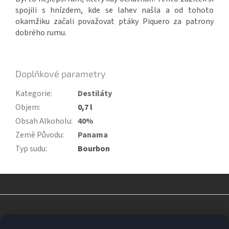
spojili s hnízdem, kde se lahev našla a od tohoto
okamžiku začali považovat ptáky Piquero za patrony
dobrého rumu.
Doplňkové parametry
Kategorie
:
Destiláty
Objem
:
0,7 l
Obsah Alkoholu
:
40%
Země Původu
:
Panama
Typ sudu
:
Bourbon
Z
á
p