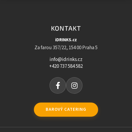
KONTAKT
iDRINKS.cz
Za farou 357/22, 154 00 Praha 5
info@idrinks.cz
+420 737 584 582
BAROVÝ CATERING