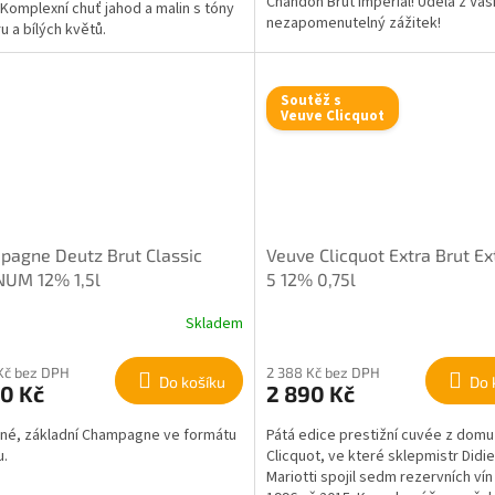
Chandon Brut Impérial! Udělá z Vaš
 Komplexní chuť jahod a malin s tóny
nezapomenutelný zážitek!
u a bílých květů.
Soutěž s
Veuve Clicquot
agne Deutz Brut Classic
Veuve Clicquot Extra Brut Ex
UM 12% 1,5l
5 12% 0,75l
Skladem
Kč bez DPH
2 388 Kč bez DPH
Do košíku
Do 
0 Kč
2 890 Kč
né, základní Champagne ve formátu
Pátá edice prestižní cuvée z dom
u.
Clicquot, ve které sklepmistr Didie
Mariotti spojil sedm rezervních vín 