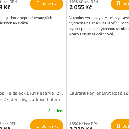
Kč bez DPH
1 698 Kč bez DPH
Do košíku
Do 
9 Kč
2 055 Kč
mezi jedno z nejoceňovanějších
Vrcholný výraz stylu Moët, vystav
ských na světě.
výhradně na sběru nejlepších roční
vyniká plnou a nadýchanou struktu
kterou objímají květinové,...
es Heidsieck Brut Reserve 12%
Laurent Perrier Brut Rosé 12
 + 2 skleničky, Dárkové balení
Skladem
Kč bez DPH
1 850 Kč bez DPH
Do košíku
Do 
9 Kč
2 239 Kč