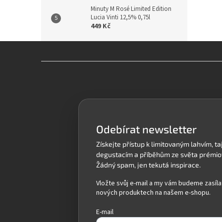
Minuty M Rosé Limited Edition
Lucia Vinti 12,5% 0,75l
449 Kč
Z
á
p
a
t
í
Odebírat newsletter
Vložte svůj e-mail a my vám budeme zasíla
nových produktech na našem e-shopu.
E-mail