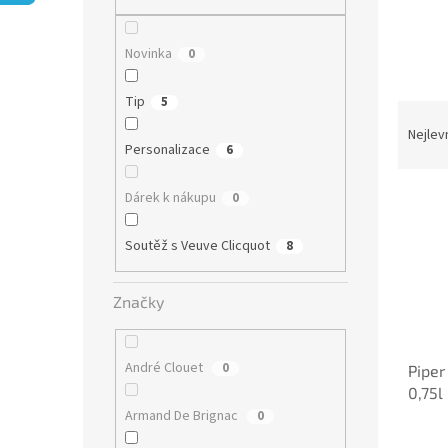
n
e
l
Novinka
0
Tip
5
Ř
a
Nejlev
Personalizace
6
z
e
V
n
Dárek k nákupu
0
ý
í
p
p
Soutěž s Veuve Clicquot
8
i
r
s
o
Značky
p
d
r
u
o
k
André Clouet
0
Piper
d
t
0,75l
u
ů
Armand De Brignac
k
0
t