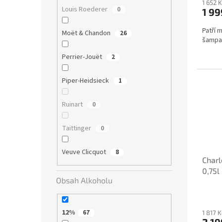
1 652 
Louis Roederer
0
1 99
Patří 
Moët & Chandon
26
šampaň
Perrier-Jouët
2
Piper-Heidsieck
1
Ruinart
0
Taittinger
0
Veuve Clicquot
8
Charl
0,75l
Obsah Alkoholu
12%
67
1 817 
2 19