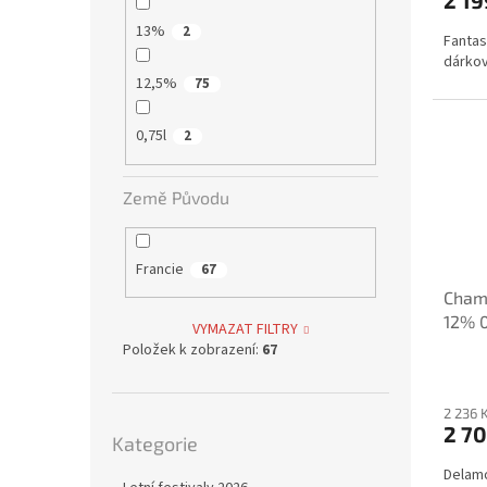
13%
2
Fantas
dárkov
12,5%
75
0,75l
2
Země Původu
Francie
67
Cham
12% 0
VYMAZAT FILTRY
Položek k zobrazení:
67
2 236 
Přeskočit
2 70
Kategorie
kategorie
Delamo