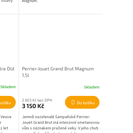
í oslavy
Magnum.
tra Old
Perrier-Jouet Grand Brut Magnum
1,5l
Skladem
Skladem
2 603 Kč bez DPH
košíku
Do košíku
3 150 Kč
u Veuve
Jemně nazelenalé šampaňské Perrier-
r
Jouët Grand Brut má intenzivní smetanovou
z let
vůni s náznakem pražené veky. V jeho chuti