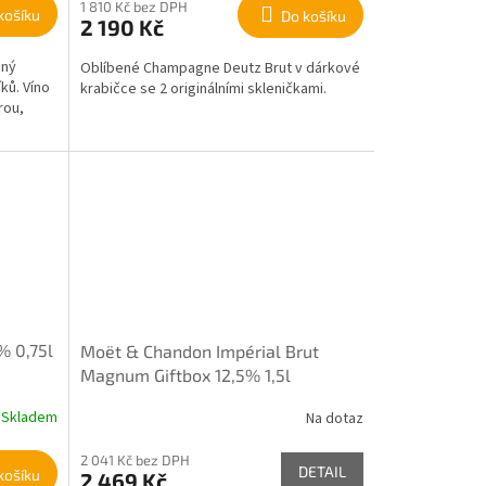
1 810 Kč bez DPH
košíku
Do košíku
2 190 Kč
ěný
Oblíbené Champagne Deutz Brut v dárkové
ků. Víno
krabičce se 2 originálními skleničkami.
rou,
% 0,75l
Moët & Chandon Impérial Brut
Magnum Giftbox 12,5% 1,5l
Skladem
Na dotaz
2 041 Kč bez DPH
DETAIL
košíku
2 469 Kč