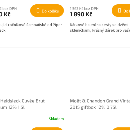
Kč bez DPH
1 562 Kč bez DPH
Do košíku
Do 
0 Kč
1 890 Kč
ující ročníkové šampaňské od Piper-
Dárkové balení na cesty se dvěmi
eck.
skleničkami, krásný dárek pro vaše
 Heidsieck Cuvée Brut
Moët & Chandon Grand Vint
um 12% 1,5l
2015 giftbox 12% 0,75l
Skladem