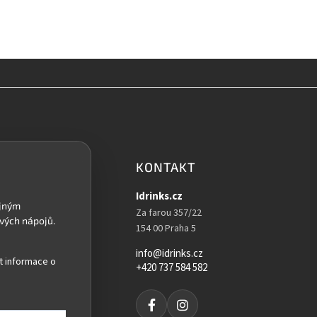
KONTAKT
Idrinks.cz
Za farou 357/22
154 00 Praha 5
info@idrinks.cz
t informace o
+420 737 584 582