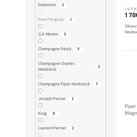
ů
Delamote
2
1 471 
1 78
Dom Pérignon
0
Okouzl
Heidsi
G.H. Mumm
3
Champagne Deutz
5
Champagne Charles
2
Heidsieck
Champagne Piper-Heidsieck
7
Joseph Perrier
1
Piper
Magn
Krug
8
Laurent-Perrier
2