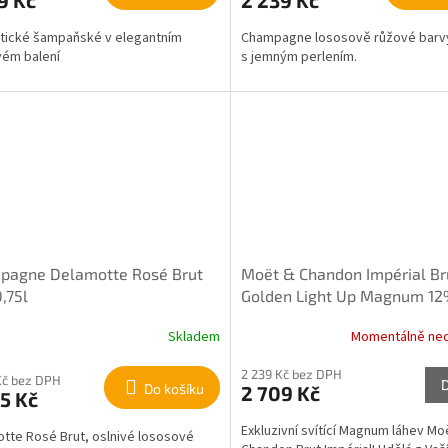
tické šampaňské v elegantním
Champagne lososově růžové barv
ém balení
s jemným perlením.
pagne Delamotte Rosé Brut
Moët & Chandon Impérial Br
,75l
Golden Light Up Magnum 12%
Skladem
Momentálně ne
2 239 Kč bez DPH
Kč bez DPH
Do košíku
2 709 Kč
5 Kč
Exkluzivní svítící Magnum láhev Mo
tte Rosé Brut, oslnivé lososové