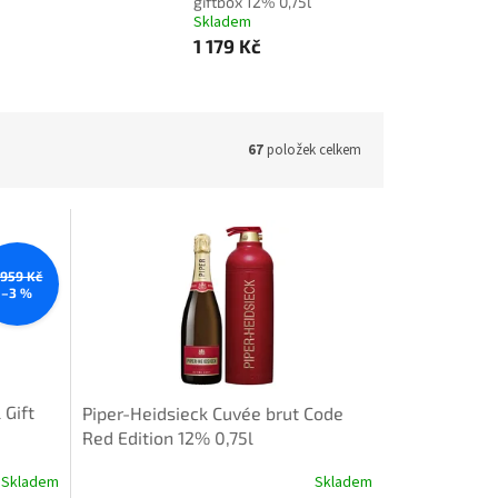
giftbox 12% 0,75l
Skladem
1 179 Kč
67
položek celkem
 959 Kč
–3 %
 Gift
Piper-Heidsieck Cuvée brut Code
Red Edition 12% 0,75l
Skladem
Skladem