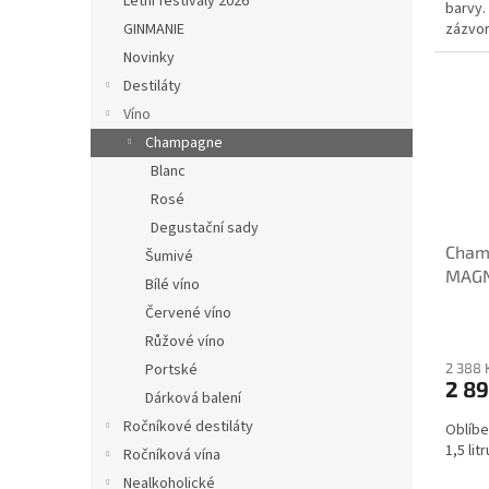
Letní festivaly 2026
barvy.
zázvor
GINMANIE
Novinky
Destiláty
Víno
Champagne
Blanc
Rosé
Degustační sady
Champ
Šumivé
MAGN
Bílé víno
Červené víno
Růžové víno
2 388 
Portské
2 89
Dárková balení
Ročníkové destiláty
Oblíbe
1,5 litr
Ročníková vína
Nealkoholické