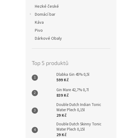
Hezké české
Domácí bar
Káva
Pivo
Dárkové Obaly
Top 5 produktů
Dlabka Gin 45% 0,5l
599 Kč
Gin Mare 42,7% 0,7l
839 Kč
Double Dutch Indian Tonic
Water Plech 0,15l
29 Kč
Double Dutch Skinny Tonic
Water Plech 0,15l
29 Kč