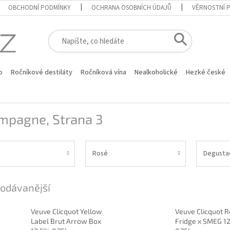
OBCHODNÍ PODMÍNKY
OCHRANA OSOBNÍCH ÚDAJŮ
VĚRNOSTNÍ 
o
Ročníkové destiláty
Ročníková vína
Nealkoholické
Hezké české
mpagne
, Strana 3
Rosé
Degustač
odávanější
Veuve Clicquot Yellow
Veuve Clicquot 
Label Brut Arrow Box
Fridge x SMEG 1