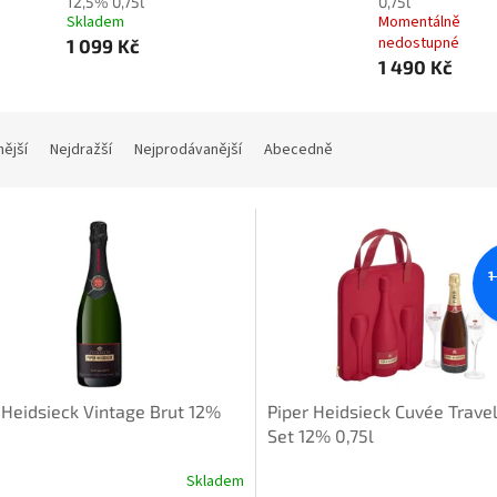
12,5% 0,75l
0,75l
Skladem
Momentálně
nedostupné
1 099 Kč
1 490 Kč
nější
Nejdražší
Nejprodávanější
Abecedně
1
 Heidsieck Vintage Brut 12%
Piper Heidsieck Cuvée Travel
Set 12% 0,75l
Skladem