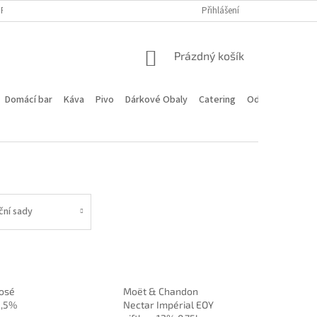
PROGRAM
DOPRAVA A PLATBA
HODNOCENÍ OBCHODU
Přihlášení
KONTA
NÁKUPNÍ
Prázdný košík
KOŠÍK
Domácí bar
Káva
Pivo
Dárkové Obaly
Catering
Odstoupení od 
ní sady
Rosé
Moët & Chandon
2,5%
Nectar Impérial EOY