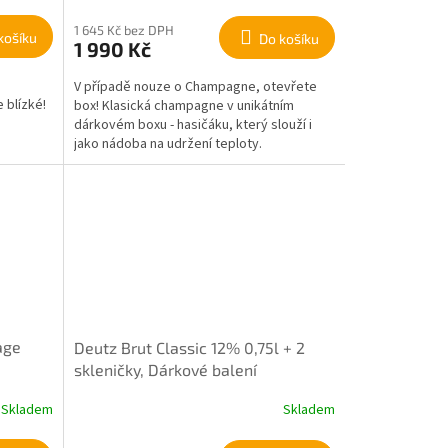
1 645 Kč bez DPH
košíku
Do košíku
1 990 Kč
V případě nouze o Champagne, otevřete
 blízké!
box! Klasická champagne v unikátním
dárkovém boxu - hasičáku, který slouží i
jako nádoba na udržení teploty.
age
Deutz Brut Classic 12% 0,75l + 2
skleničky, Dárkové balení
Skladem
Skladem