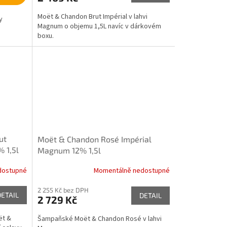
Moët & Chandon Brut Impérial v lahvi
y
Magnum o objemu 1,5L navíc v dárkovém
boxu.
ut
Moët & Chandon Rosé Impérial
 1,5l
Magnum 12% 1,5l
dostupné
Momentálně nedostupné
2 255 Kč bez DPH
DETAIL
DETAIL
2 729 Kč
ët &
Šampaňské Moët & Chandon Rosé v lahvi