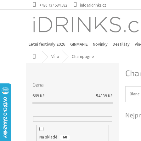
Přejít
+420 737 584 582
info@idrinks.cz
na
obsah
Letní festivaly 2026
GINMANIE
Novinky
Destiláty
Vín
Domů
Víno
Champagne
P
Cha
o
s
Cena
t
r
Blanc
669
Kč
54839
Kč
a
n
Nejpr
n
í
p
a
Na skladě
60