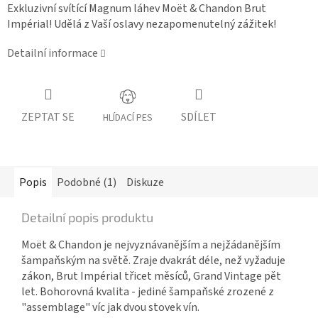
Exkluzivní svítící Magnum láhev Moët & Chandon Brut
Impérial! Udělá z Vaší oslavy nezapomenutelný zážitek!
Detailní informace
ZEPTAT SE
SDÍLET
HLÍDACÍ PES
Popis
Podobné (1)
Diskuze
Detailní popis produktu
Moët & Chandon je nejvyznávanějším a nejžádanějším
šampaňským na světě. Zraje dvakrát déle, než vyžaduje
zákon, Brut Impérial třicet měsíců, Grand Vintage pět
let. Bohorovná kvalita - jediné šampaňské zrozené z
"assemblage" víc jak dvou stovek vín.