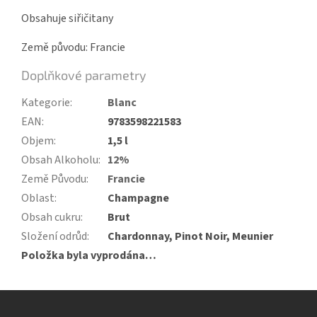
Obsahuje siřičitany
Země původu: Francie
Doplňkové parametry
Kategorie
:
Blanc
EAN
:
9783598221583
Objem
:
1,5 l
Obsah Alkoholu
:
12%
Země Původu
:
Francie
Oblast
:
Champagne
Obsah cukru
:
Brut
Složení odrůd
:
Chardonnay, Pinot Noir, Meunier
Položka byla vyprodána…