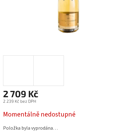
2 709 Kč
2 239 Kč bez DPH
Měrná
Momentálně nedostupné
cena:
Položka byla vyprodána…