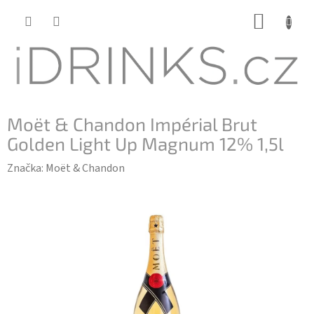
Přejít
NÁKUP
na
KOŠÍK
obsah
Moët & Chandon Impérial Brut
Golden Light Up Magnum 12% 1,5l
Značka:
Moët & Chandon