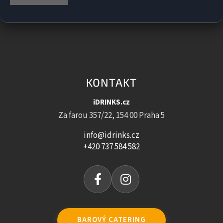
KONTAKT
iDRINKS.cz
Za farou 357/22, 154 00 Praha 5
info@idrinks.cz
+420 737 584 582
BAROVÝ CATERING