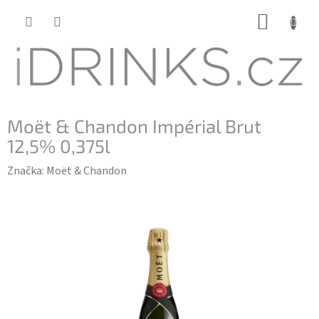
Přejít
NÁKUP
na
KOŠÍK
obsah
Moët & Chandon Impérial Brut
12,5% 0,375l
Značka:
Moët & Chandon