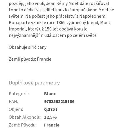
později, jeho vnuk, Jean Rémy Moët dále rozšiřoval
tohoto dědictví a sdílel kouzlo šampaňského Moët se
světem. Na počest jeho přátelství s Napoleonem
Bonaparte vznikl v roce 1869 výjimečný blend, Moët
Impérial, který už 150 let dodává kouzlo
nejvýznamnějším událostem po celém světě.
Obsahuje siřičitany
Země původu: Francie
Doplňkové parametry
Kategorie
:
Blanc
EAN
:
9783598215186
Objem
:
0,375 l
Obsah Alkoholu
:
12,5%
Země Původu
:
Francie