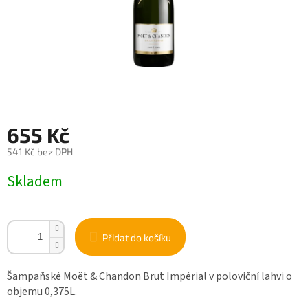
655 Kč
541 Kč bez DPH
Měrná
Skladem
cena:
Přidat do košíku
Šampaňské Moët & Chandon Brut Impérial v poloviční lahvi o
objemu 0,375L.