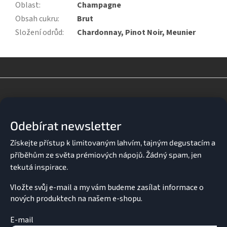
Oblast
:
Champagne
Obsah cukru
:
Brut
Složení odrůd
:
Chardonnay, Pinot Noir, Meunier
Z
á
p
a
Odebírat newsletter
t
í
Vložte svůj e-mail a my vám budeme zasílat informace o
nových produktech na našem e-shopu.
E-mail