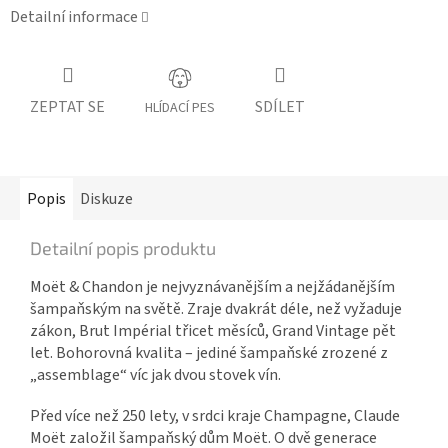
Detailní informace
ZEPTAT SE
SDÍLET
HLÍDACÍ PES
Popis
Diskuze
Detailní popis produktu
Moët & Chandon je nejvyznávanějším a nejžádanějším
šampaňským na světě. Zraje dvakrát déle, než vyžaduje
zákon, Brut Impérial třicet měsíců, Grand Vintage pět
let. Bohorovná kvalita – jediné šampaňské zrozené z
„assemblage“ víc jak dvou stovek vín.
Před více než 250 lety, v srdci kraje Champagne, Claude
Moët založil šampaňský dům Moët. O dvě generace