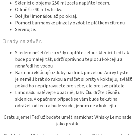
Sklenici o objemu 250 ml zcela naplňte ledem.
Odměřte 40 ml whisky.
Dolijte limonádou až po okraj.
Pomocí barmanské pinzety ozdobte plátkem citronu.
Servírujte.
3 rady na závěr:
S ledem nešetřete a vždy naplňte celou sklenici. Led tak
bude pomaleji tát, udrží správnou teplotu koktejlu a
nenaředí ho vodou.
Barmani vkládají ozdoby na drink pinzetou. Ani vy byste
je neměli brát do rukou a máčet si prsty v koktejlu, zvlášť
pokud ho nepřipravujete pro sebe, ale pro své přátele.
Limonádu nalévejte opatrně, lahvičku držte těsně u
sklenice. V opačném případě se vám bude tekutina
odrážet od ledu a bude všude, jenom ne v koktejlu.
Gratulujeme! Teď už budete umět namíchat Whisky Lemonade
jako profík.