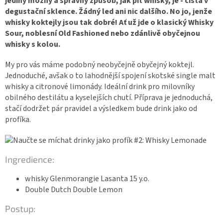
jediný možný a správný způsob, jak pít whisky, je - čistá v
degustační sklence. Žádný led ani nic dalšího. No jo, jenže
whisky koktejly jsou tak dobré! Ať už jde o klasický Whisky
Sour, noblesní Old Fashioned nebo zdánlivě obyčejnou
whisky s kolou.
My pro vás máme podobný neobyčejně obyčejný koktejl.
Jednoduché, avšak o to lahodnější spojení skotské single malt
whisky a citronové limonády. Ideální drink pro milovníky
obilného destilátu a kyselejších chutí. Příprava je jednoduchá,
stačí dodržet pár pravidel a výsledkem bude drink jako od
profíka.
Ingredience:
whisky Glenmorangie Lasanta 15 y.o.
Double Dutch Double Lemon
Postup: