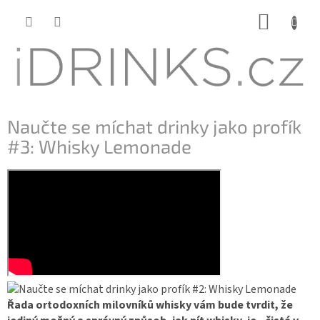
Přejít
NÁKUP
na
KOŠÍK
obsah
Naučte se míchat drinky jako profík
#3: Whisky Lemonade
Řada ortodoxních milovníků whisky vám bude tvrdit, že