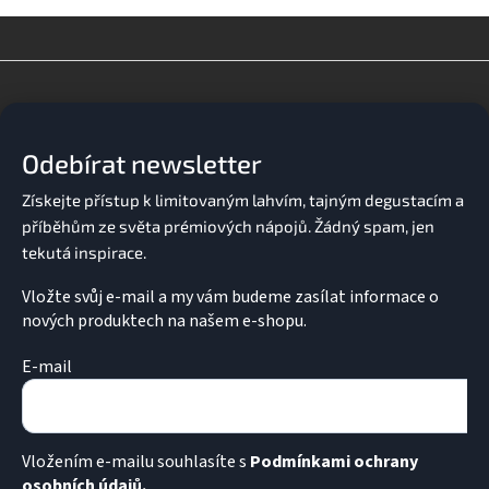
Z
á
p
a
Odebírat newsletter
t
í
Vložte svůj e-mail a my vám budeme zasílat informace o
nových produktech na našem e-shopu.
E-mail
Vložením e-mailu souhlasíte s
Podmínkami ochrany
osobních údajů.