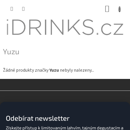
Přejít
NÁKUP
na
KOŠÍK
obsah
Yuzu
Žádné produkty značky
Yuzu
nebyly nalezeny...
Z
á
p
a
Odebírat newsletter
t
í