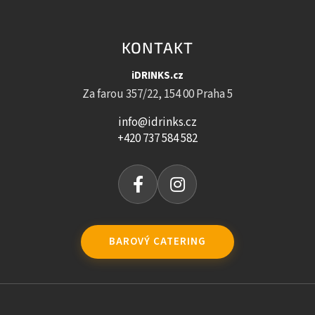
KONTAKT
iDRINKS.cz
Za farou 357/22, 154 00 Praha 5
info@idrinks.cz
+420 737 584 582
BAROVÝ CATERING