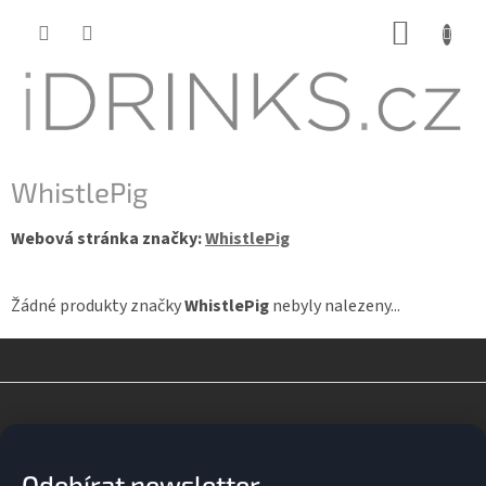
Přejít
NÁKUP
na
KOŠÍK
obsah
WhistlePig
Webová stránka značky:
WhistlePig
Žádné produkty značky
WhistlePig
nebyly nalezeny...
Z
á
p
a
Odebírat newsletter