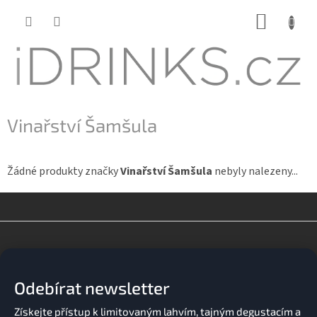
Přejít
NÁKUP
na
KOŠÍK
obsah
Vinařství Šamšula
Žádné produkty značky
Vinařství Šamšula
nebyly nalezeny...
Z
á
p
a
Odebírat newsletter
t
í