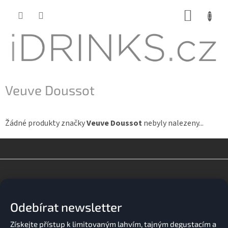
Přejít
NÁKUP
na
KOŠÍK
obsah
Veuve Doussot
Žádné produkty značky
Veuve Doussot
nebyly nalezeny...
Z
á
p
a
Odebírat newsletter
t
í