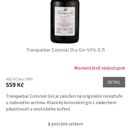
r
i
o
s
d
p
u
r
k
o
t
d
ů
u
k
Tranquebar Colonial Dry Gin 45% 0,7l
t
ů
Momentálně nedostupné
462 Kč bez DPH
DETAIL
559 Kč
Tranquebar Colonial Gin je založen na originální receptuře
z rodinného archivu. Klasický koloniální gin s nádechem
pikantnosti z exotického koření.
1
položek celkem
O