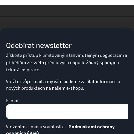
v
l
á
d
Z
a
á
c
p
í
a
p
Odebírat newsletter
t
r
v
í
k
y
v
ý
p
Vložte svůj e-mail a my vám budeme zasílat informace o
i
nových produktech na našem e-shopu.
s
u
E-mail
Vložením e-mailu souhlasíte s
Podmínkami ochrany
osobních údajů.