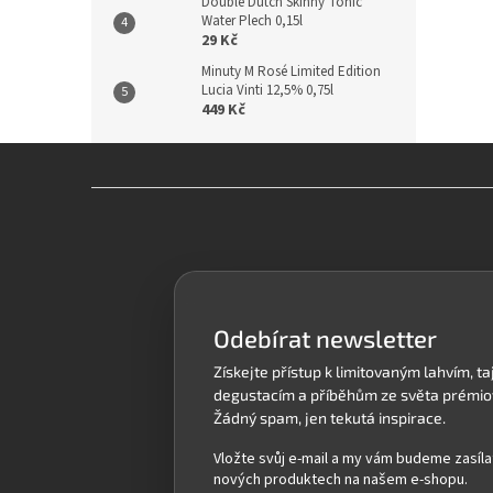
Double Dutch Skinny Tonic
Water Plech 0,15l
29 Kč
Minuty M Rosé Limited Edition
Lucia Vinti 12,5% 0,75l
449 Kč
Z
á
p
a
t
í
Odebírat newsletter
Vložte svůj e-mail a my vám budeme zasíla
nových produktech na našem e-shopu.