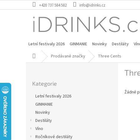
Přejít
+420 737 584 582
info@idrinks.cz
na
obsah
Letní festivaly 2026
GINMANIE
Novinky
Destiláty
Vín
Domů
Prodávané značky
Three Cents
P
Thr
o
Přeskočit
s
Kategorie
kategorie
t
Žádné p
r
Letní festivaly 2026
a
GINMANIE
n
Novinky
n
í
Destiláty
p
Víno
a
Ročníkové destiláty