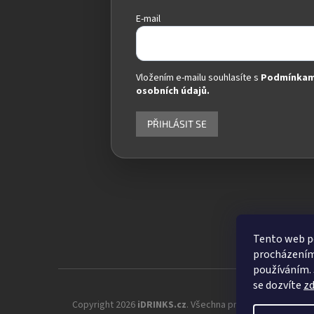
E-mail
Vložením e-mailu souhlasíte s
Podmínkam
osobních údajů.
PŘIHLÁSIT SE
Tento web po
procházením 
používáním. 
se dozvíte
z
Copyright 2026
iDRINKS.cz
. Všechna práva vyhrazena.
Up