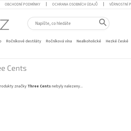
OBCHODNÍ PODMÍNKY
OCHRANA OSOBNÍCH ÚDAJŮ
VĚRNOSTNÍ 
o
Ročníkové destiláty
Ročníková vína
Nealkoholické
Hezké české
ee Cents
rodukty značky
Three Cents
nebyly nalezeny...