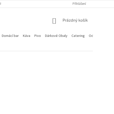
PROGRAM
DOPRAVA A PLATBA
HODNOCENÍ OBCHODU
Přihlášení
KONTA
NÁKUPNÍ
Prázdný košík
KOŠÍK
Domácí bar
Káva
Pivo
Dárkové Obaly
Catering
Odstoupení od 