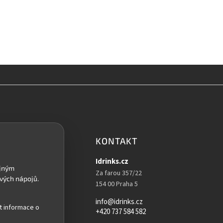
KONTAKT
Idrinks.cz
Za farou 357/22
154 00 Praha 5
info@idrinks.cz
t informace o
+420 737 584 582