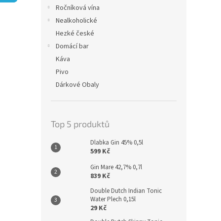
n
Ročníková vína
e
Nealkoholické
l
Hezké české
Domácí bar
Káva
Pivo
Dárkové Obaly
Top 5 produktů
Dlabka Gin 45% 0,5l
599 Kč
Gin Mare 42,7% 0,7l
839 Kč
Double Dutch Indian Tonic
Water Plech 0,15l
29 Kč