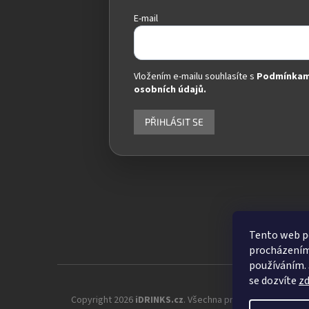
E-mail
Vložením e-mailu souhlasíte s
Podmínkam
osobních údajů.
PŘIHLÁSIT SE
Tento web po
procházením 
používáním. 
se dozvíte
z
Copyright 2026
iDRINKS.cz
. Všechna práva vyhrazena.
Up