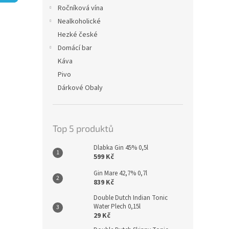
n
Ročníková vína
e
Nealkoholické
l
Hezké české
Domácí bar
Káva
Pivo
Dárkové Obaly
Top 5 produktů
Dlabka Gin 45% 0,5l
599 Kč
Gin Mare 42,7% 0,7l
839 Kč
Double Dutch Indian Tonic
Water Plech 0,15l
29 Kč