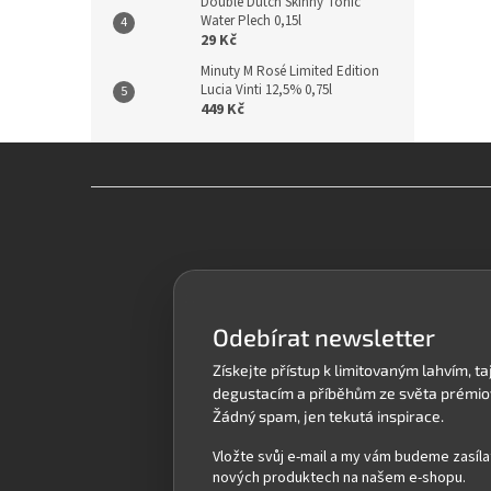
Double Dutch Skinny Tonic
Water Plech 0,15l
29 Kč
Minuty M Rosé Limited Edition
Lucia Vinti 12,5% 0,75l
449 Kč
Z
á
p
a
t
í
Odebírat newsletter
Vložte svůj e-mail a my vám budeme zasíla
nových produktech na našem e-shopu.