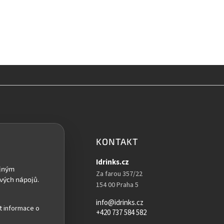
KONTAKT
Idrinks.cz
Za farou 357/22
154 00 Praha 5
info@idrinks.cz
t informace o
+420 737 584 582