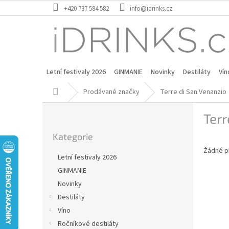
Přejít
+420 737 584 582
info@idrinks.cz
na
obsah
Letní festivaly 2026
GINMANIE
Novinky
Destiláty
Vín
Domů
Prodávané značky
Terre di San Venanzio
P
Terr
o
Přeskočit
s
Kategorie
kategorie
t
Žádné p
r
Letní festivaly 2026
a
GINMANIE
n
Novinky
n
í
Destiláty
p
Víno
a
Ročníkové destiláty