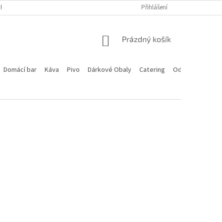
PROGRAM
DOPRAVA A PLATBA
HODNOCENÍ OBCHODU
Přihlášení
KONTA
NÁKUPNÍ
Prázdný košík
KOŠÍK
Domácí bar
Káva
Pivo
Dárkové Obaly
Catering
Odstoupení od 