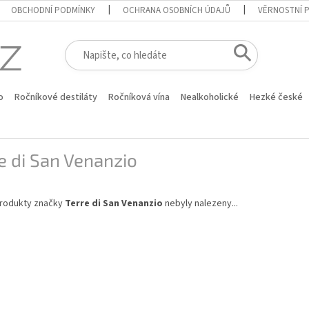
OBCHODNÍ PODMÍNKY
OCHRANA OSOBNÍCH ÚDAJŮ
VĚRNOSTNÍ 
o
Ročníkové destiláty
Ročníková vína
Nealkoholické
Hezké české
e di San Venanzio
rodukty značky
Terre di San Venanzio
nebyly nalezeny...