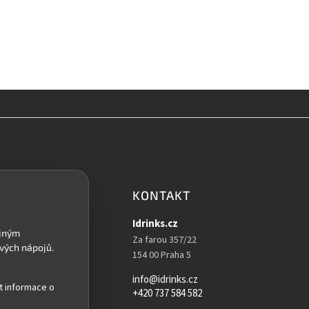
KONTAKT
Idrinks.cz
Za farou 357/22
154 00 Praha 5
info@idrinks.cz
t informace o
+420 737 584 582