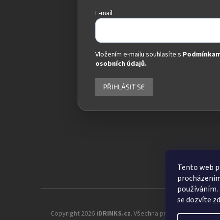
E-mail
Vložením e-mailu souhlasíte s
Podmínkam
osobních údajů.
PŘIHLÁSIT SE
Tento web po
procházením 
používáním. 
se dozvíte
z
Copyright 2026
iDRINKS.cz
. Všechna práva vyhrazena.
Up