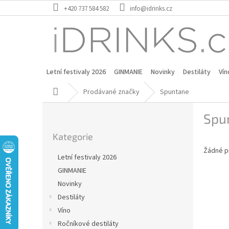
Přejít
+420 737 584 582
info@idrinks.cz
na
obsah
Letní festivaly 2026
GINMANIE
Novinky
Destiláty
Vín
Domů
Prodávané značky
Spuntane
P
Spu
o
Přeskočit
s
Kategorie
kategorie
t
Žádné p
r
Letní festivaly 2026
a
GINMANIE
n
Novinky
n
í
Destiláty
p
Víno
a
Ročníkové destiláty