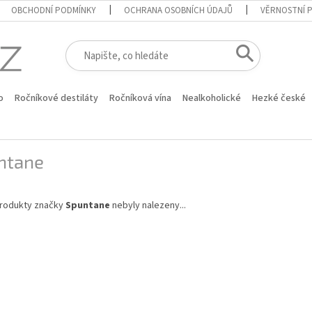
OBCHODNÍ PODMÍNKY
OCHRANA OSOBNÍCH ÚDAJŮ
VĚRNOSTNÍ 
o
Ročníkové destiláty
Ročníková vína
Nealkoholické
Hezké české
ntane
rodukty značky
Spuntane
nebyly nalezeny...