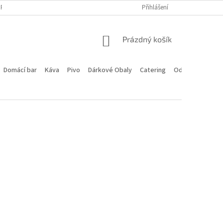
PROGRAM
DOPRAVA A PLATBA
HODNOCENÍ OBCHODU
Přihlášení
KONTA
NÁKUPNÍ
Prázdný košík
KOŠÍK
Domácí bar
Káva
Pivo
Dárkové Obaly
Catering
Odstoupení od 