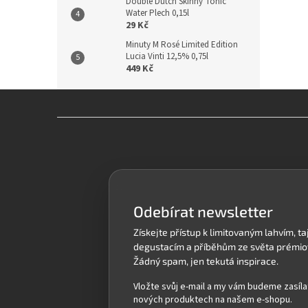
Double Dutch Skinny Tonic
Water Plech 0,15l
29 Kč
Minuty M Rosé Limited Edition
Lucia Vinti 12,5% 0,75l
449 Kč
Z
á
p
a
t
í
Odebírat newsletter
Vložte svůj e-mail a my vám budeme zasíla
nových produktech na našem e-shopu.