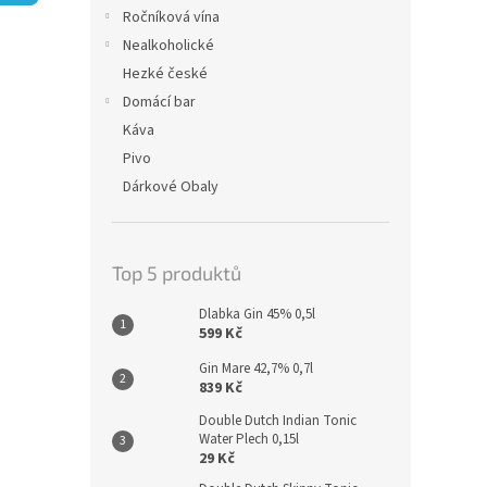
n
Ročníková vína
e
Nealkoholické
l
Hezké české
Domácí bar
Káva
Pivo
Dárkové Obaly
Top 5 produktů
Dlabka Gin 45% 0,5l
599 Kč
Gin Mare 42,7% 0,7l
839 Kč
Double Dutch Indian Tonic
Water Plech 0,15l
29 Kč