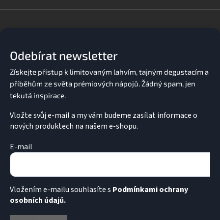
á
d
Z
a
á
c
p
í
a
p
Odebírat newsletter
t
r
v
í
k
y
v
ý
p
Vložte svůj e-mail a my vám budeme zasílat informace o
i
nových produktech na našem e-shopu.
s
u
E-mail
Vložením e-mailu souhlasíte s
Podmínkami ochrany
osobních údajů.