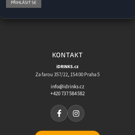
PŘIHLÁSIT SE
KONTAKT
iDRINKS.cz
Za farou 357/22, 154 00 Praha 5
info@idrinks.cz
+420 737 584 582