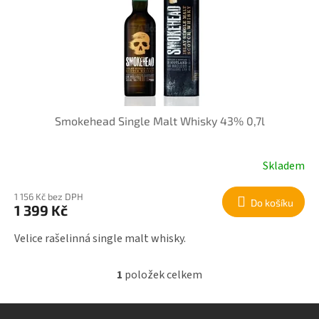
r
i
o
s
d
p
u
r
k
o
t
d
ů
u
k
Smokehead Single Malt Whisky 43% 0,7l
t
ů
Skladem
1 156 Kč bez DPH
Do košíku
1 399 Kč
Velice rašelinná single malt whisky.
1
položek celkem
O
v
l