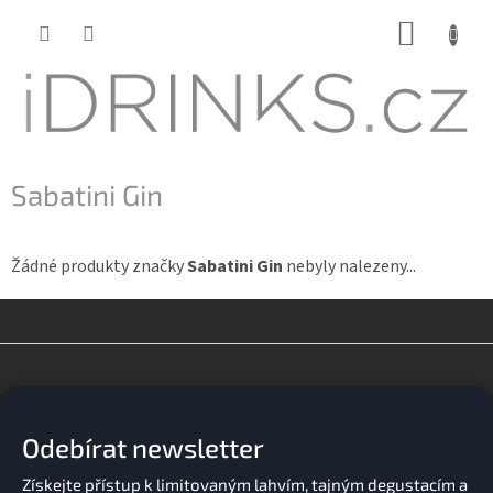
Přejít
NÁKUP
na
KOŠÍK
obsah
Sabatini Gin
Žádné produkty značky
Sabatini Gin
nebyly nalezeny...
Z
á
p
a
Odebírat newsletter
t
í