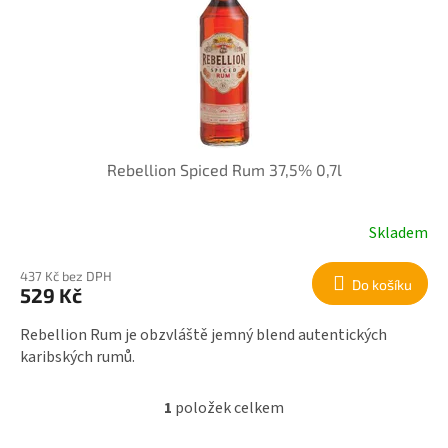
r
i
o
s
d
p
u
r
k
o
t
d
ů
u
k
Rebellion Spiced Rum 37,5% 0,7l
t
ů
Skladem
437 Kč bez DPH
Do košíku
529 Kč
Rebellion Rum je obzvláště jemný blend autentických
karibských rumů.
1
položek celkem
O
v