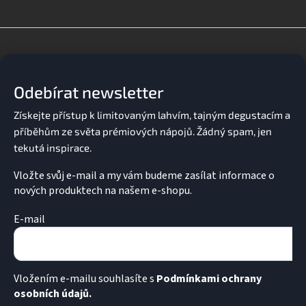
l
á
d
Z
a
á
c
p
í
a
p
Odebírat newsletter
t
r
v
í
k
y
v
ý
p
Vložte svůj e-mail a my vám budeme zasílat informace o
i
nových produktech na našem e-shopu.
s
u
E-mail
Vložením e-mailu souhlasíte s
Podmínkami ochrany
osobních údajů.