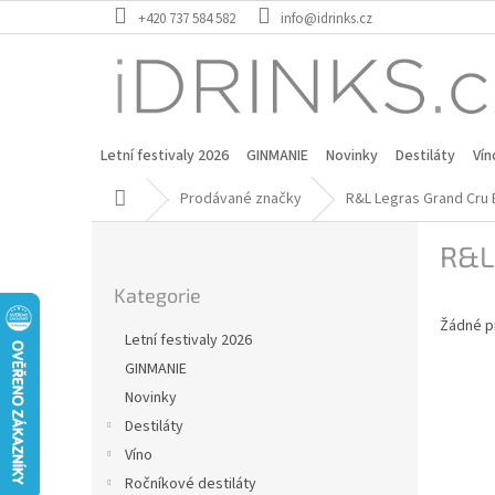
Přejít
+420 737 584 582
info@idrinks.cz
na
obsah
Letní festivaly 2026
GINMANIE
Novinky
Destiláty
Vín
Domů
Prodávané značky
R&L Legras Grand Cru 
P
R&L 
o
Přeskočit
s
Kategorie
kategorie
t
Žádné p
r
Letní festivaly 2026
a
GINMANIE
n
Novinky
n
í
Destiláty
p
Víno
a
Ročníkové destiláty