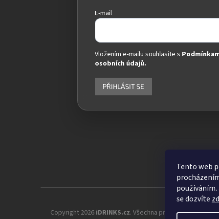
E-mail
Vložením e-mailu souhlasíte s
Podmínkam
osobních údajů.
PŘIHLÁSIT SE
Tento web po
procházením 
používáním. 
se dozvíte
z
Copyright 2026
iDRINKS.cz
. Všechna práva vyhrazena.
Up