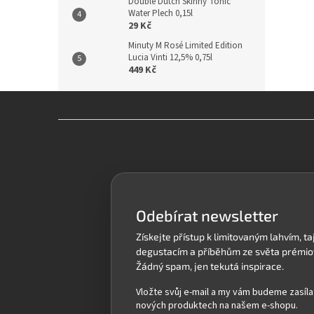
Double Dutch Skinny Tonic
Water Plech 0,15l
29 Kč
Minuty M Rosé Limited Edition
Lucia Vinti 12,5% 0,75l
449 Kč
Z
á
p
a
t
í
Odebírat newsletter
Vložte svůj e-mail a my vám budeme zasíla
nových produktech na našem e-shopu.