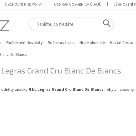
OBCHODNÍ PODMÍNKY
OCHRANA OSOBNÍCH ÚDAJŮ
VĚRNOSTNÍ 
o
Ročníkové destiláty
Ročníková vína
Nealkoholické
Hezké české
Blanc De Blancs
Legras Grand Cru Blanc De Blancs
rodukty značky
R&L Legras Grand Cru Blanc De Blancs
nebyly nalezeny..