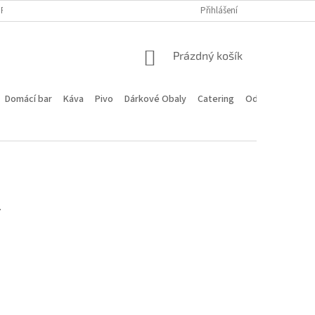
PROGRAM
DOPRAVA A PLATBA
HODNOCENÍ OBCHODU
Přihlášení
KONTA
NÁKUPNÍ
Prázdný košík
KOŠÍK
Domácí bar
Káva
Pivo
Dárkové Obaly
Catering
Odstoupení od 
.