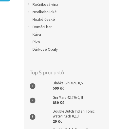
n
Ročníková vína
e
Nealkoholické
l
Hezké české
Domácí bar
Káva
Pivo
Dárkové Obaly
Top 5 produktů
Dlabka Gin 45% 0,5l
599 Kč
Gin Mare 42,7% 0,7l
839 Kč
Double Dutch Indian Tonic
Water Plech 0,15l
29 Kč