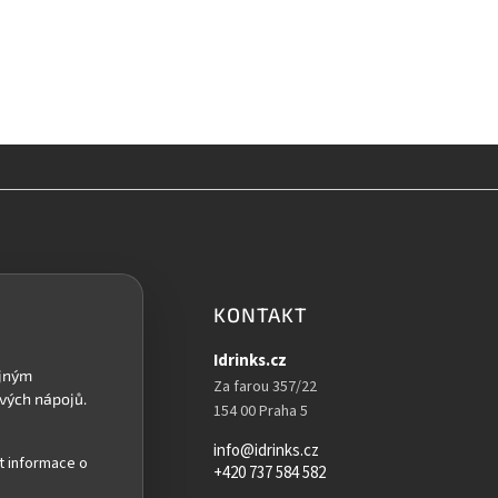
KONTAKT
Idrinks.cz
Za farou 357/22
154 00 Praha 5
info@idrinks.cz
t informace o
+420 737 584 582