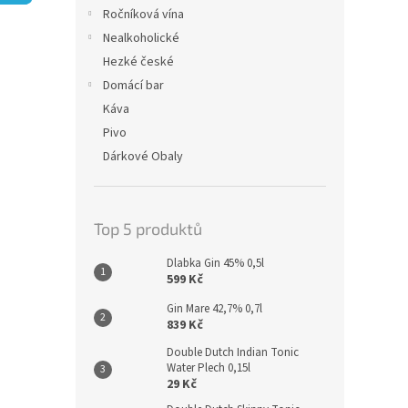
n
Ročníková vína
e
Nealkoholické
l
Hezké české
Domácí bar
Káva
Pivo
Dárkové Obaly
Top 5 produktů
Dlabka Gin 45% 0,5l
599 Kč
Gin Mare 42,7% 0,7l
839 Kč
Double Dutch Indian Tonic
Water Plech 0,15l
29 Kč