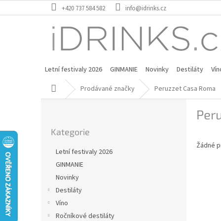
Přejít
+420 737 584 582
info@idrinks.cz
na
obsah
Letní festivaly 2026
GINMANIE
Novinky
Destiláty
Vín
Domů
Prodávané značky
Peruzzet Casa Roma
P
Per
o
Přeskočit
s
Kategorie
kategorie
t
Žádné p
r
Letní festivaly 2026
a
GINMANIE
n
Novinky
n
í
Destiláty
p
Víno
a
Ročníkové destiláty