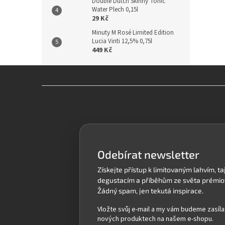
Double Dutch Skinny Tonic
Water Plech 0,15l
29 Kč
Minuty M Rosé Limited Edition
Lucia Vinti 12,5% 0,75l
449 Kč
Z
á
p
a
t
í
Odebírat newsletter
Vložte svůj e-mail a my vám budeme zasíla
nových produktech na našem e-shopu.