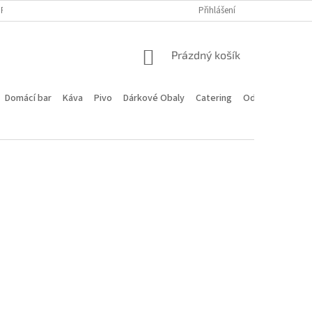
PROGRAM
DOPRAVA A PLATBA
HODNOCENÍ OBCHODU
Přihlášení
KONTA
NÁKUPNÍ
Prázdný košík
KOŠÍK
Domácí bar
Káva
Pivo
Dárkové Obaly
Catering
Odstoupení od 