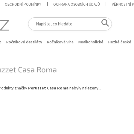
OBCHODNÍ PODMÍNKY
OCHRANA OSOBNÍCH ÚDAJŮ
VĚRNOSTNÍ 
o
Ročníkové destiláty
Ročníková vína
Nealkoholické
Hezké české
uzzet Casa Roma
rodukty značky
Peruzzet Casa Roma
nebyly nalezeny...