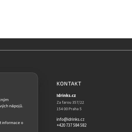
KONTAKT
Idrinks.cz
Za farou 357/22
154 00 Praha 5
info@idrinks.cz
t informace o
+420 737 584 582