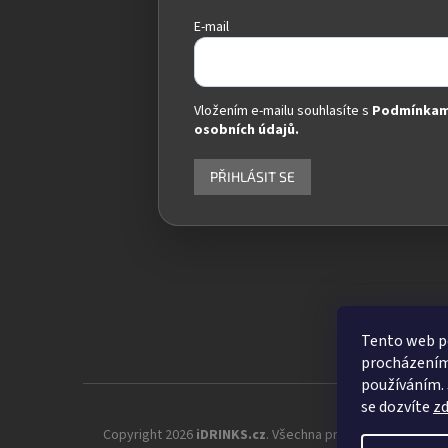
E-mail
Vložením e-mailu souhlasíte s
Podmínkam
osobních údajů.
PŘIHLÁSIT SE
Tento web po
procházením 
používáním. 
se dozvíte
z
Copyright 2026
iDRINKS.cz
. Všechna práva vyhrazena.
Up