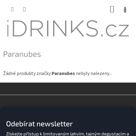
Přejít
NÁKUP
na
KOŠÍK
obsah
Paranubes
Žádné produkty značky
Paranubes
nebyly nalezeny...
Z
á
p
a
Odebírat newsletter
t
í