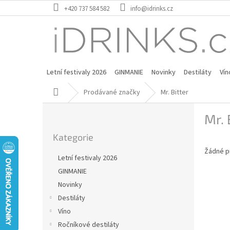
Přejít
+420 737 584 582
info@idrinks.cz
na
obsah
Letní festivaly 2026
GINMANIE
Novinky
Destiláty
Vín
Domů
Prodávané značky
Mr. Bitter
P
Mr. 
o
Přeskočit
s
Kategorie
kategorie
t
Žádné p
r
Letní festivaly 2026
a
GINMANIE
n
Novinky
n
í
Destiláty
p
Víno
a
Ročníkové destiláty