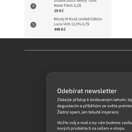
Double Dutch Skinny Tonic
Water Plech 0,15l
29 Kč
Minuty M Rosé Limited Edition
Lucia Vinti 12,5% 0,75l
449 Kč
Z
á
p
a
t
í
Odebírat newsletter
Vložte svůj e-mail a my vám budeme zasíla
nových produktech na našem e-shopu.