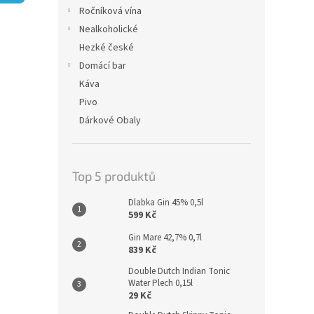
n
Ročníková vína
e
Nealkoholické
l
Hezké české
Domácí bar
Káva
Pivo
Dárkové Obaly
Top 5 produktů
Dlabka Gin 45% 0,5l
599 Kč
Gin Mare 42,7% 0,7l
839 Kč
Double Dutch Indian Tonic
Water Plech 0,15l
29 Kč