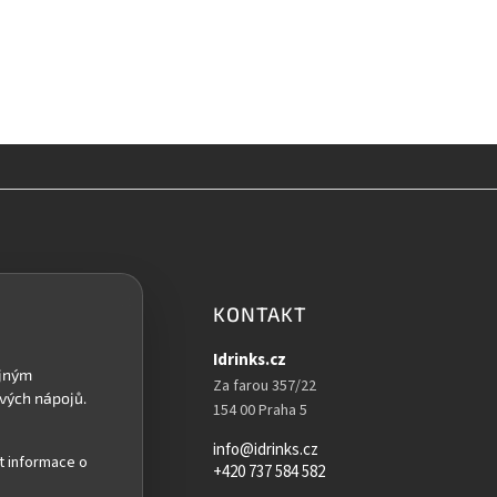
KONTAKT
Idrinks.cz
Za farou 357/22
154 00 Praha 5
info@idrinks.cz
t informace o
+420 737 584 582