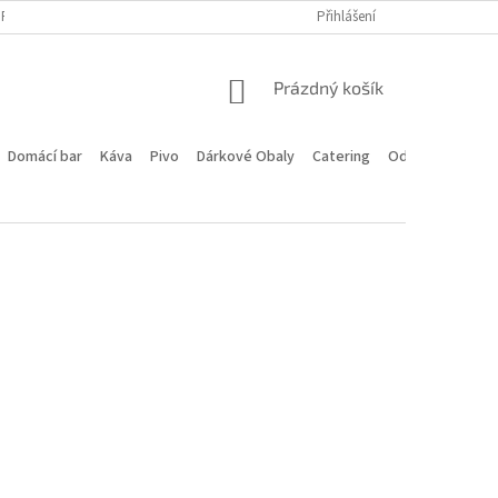
PROGRAM
DOPRAVA A PLATBA
HODNOCENÍ OBCHODU
Přihlášení
KONTA
NÁKUPNÍ
Prázdný košík
KOŠÍK
Domácí bar
Káva
Pivo
Dárkové Obaly
Catering
Odstoupení od 