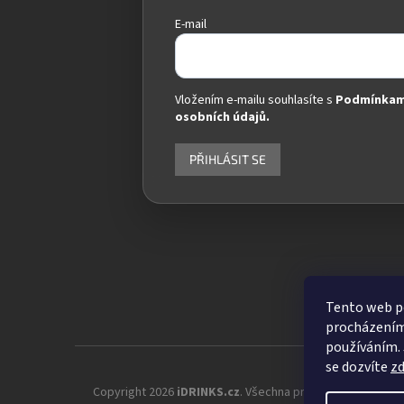
E-mail
Vložením e-mailu souhlasíte s
Podmínkam
osobních údajů.
PŘIHLÁSIT SE
Tento web po
procházením 
používáním. 
se dozvíte
z
Copyright 2026
iDRINKS.cz
. Všechna práva vyhrazena.
Up