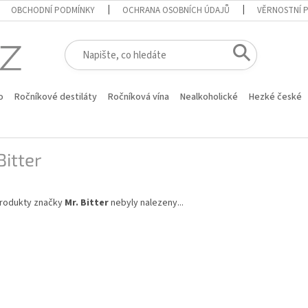
OBCHODNÍ PODMÍNKY
OCHRANA OSOBNÍCH ÚDAJŮ
VĚRNOSTNÍ 
o
Ročníkové destiláty
Ročníková vína
Nealkoholické
Hezké české
Bitter
rodukty značky
Mr. Bitter
nebyly nalezeny...