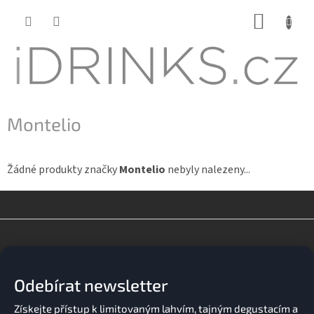
Přejít
NÁKUP
na
KOŠÍK
obsah
Montelio
Žádné produkty značky
Montelio
nebyly nalezeny...
Z
á
p
a
Odebírat newsletter
t
í