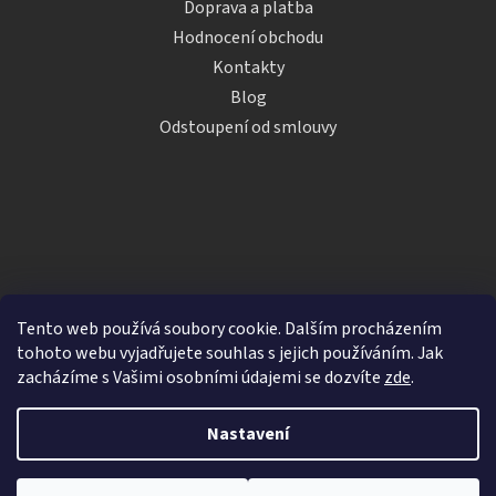
Doprava a platba
Hodnocení obchodu
Kontakty
Blog
Odstoupení od smlouvy
Tento web používá soubory cookie. Dalším procházením
tohoto webu vyjadřujete souhlas s jejich používáním. Jak
zacházíme s Vašimi osobními údajemi se dozvíte
zde
.
Vytvořil Shoptet
Nastavení
Copyright 2026
iDRINKS.cz
. Všechna práva vyhrazena.
Upravit nastavení cookies