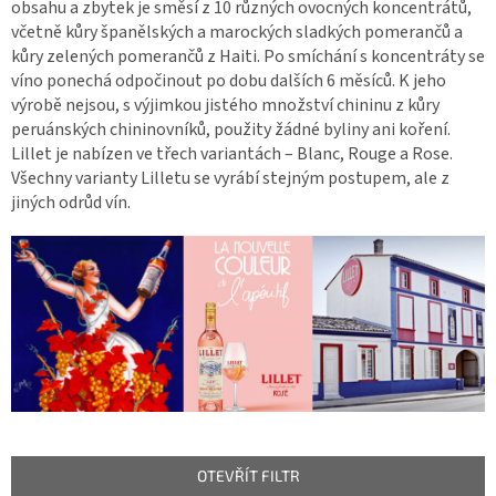
obsahu a zbytek je směsí z 10 různých ovocných koncentrátů,
včetně kůry španělských a marockých sladkých pomerančů a
kůry zelených pomerančů z Haiti. Po smíchání s koncentráty se
víno ponechá odpočinout po dobu dalších 6 měsíců. K jeho
výrobě nejsou, s výjimkou jistého množství chininu z kůry
peruánských chininovníků, použity žádné byliny ani koření.
Lillet je nabízen ve třech variantách – Blanc, Rouge a Rose.
Všechny varianty Lilletu se vyrábí stejným postupem, ale z
jiných odrůd vín.
OTEVŘÍT FILTR