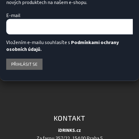
i
nových produktech na našem e-shopu.
s
u
E-mail
Vložením e-mailu souhlasíte s
Podmínkami ochrany
osobních údajů.
PŘIHLÁSIT SE
KONTAKT
iDRINKS.cz
Za farou 357/22, 154 00 Praha 5