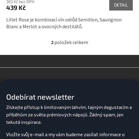
363 Kč bez DPH
DETAIL
439 Kč
Lillet Rose je kombinací vín odrůd Semillon, Sauvignon
Blanc a Merlot a ovocných destilátů.
2
položek celkem
O
v
l
á
d
Z
a
á
c
p
í
a
p
Odebírat newsletter
t
r
v
í
k
y
v
ý
p
Vložte svůj e-mail a my vám budeme zasílat informace o