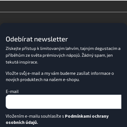
l
á
d
Z
a
á
c
p
í
a
p
Odebírat newsletter
t
r
v
í
k
y
v
ý
p
Vložte svůj e-mail a my vám budeme zasílat informace o
i
nových produktech na našem e-shopu.
s
u
E-mail
Vložením e-mailu souhlasíte s
Podmínkami ochrany
osobních údajů.