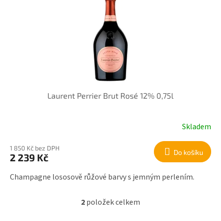
Laurent Perrier Brut Rosé 12% 0,75l
Skladem
1 850 Kč bez DPH
Do košíku
2 239 Kč
Champagne lososově růžové barvy s jemným perlením.
2
položek celkem
O
v