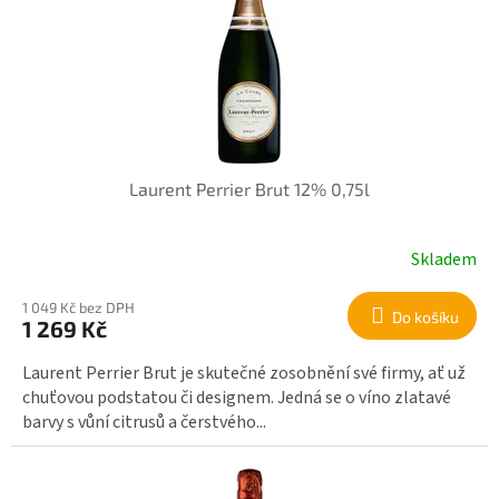
r
i
o
s
d
p
u
r
k
o
t
d
ů
u
k
Laurent Perrier Brut 12% 0,75l
t
ů
Skladem
1 049 Kč bez DPH
Do košíku
1 269 Kč
Laurent Perrier Brut je skutečné zosobnění své firmy, ať už
chuťovou podstatou či designem. Jedná se o víno zlatavé
barvy s vůní citrusů a čerstvého...