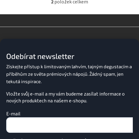
2
položek celkem
O
v
l
á
d
Z
a
á
c
p
í
a
p
Odebírat newsletter
t
r
v
í
k
y
v
ý
p
Vložte svůj e-mail a my vám budeme zasílat informace o
i
nových produktech na našem e-shopu.
s
u
E-mail