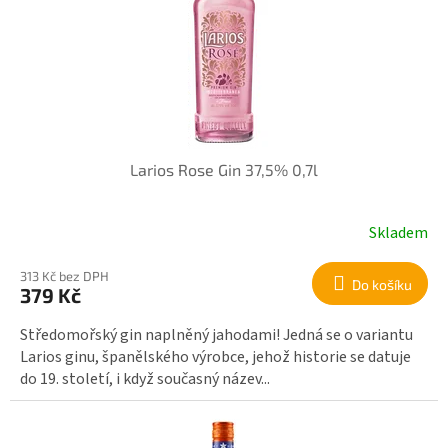
r
i
o
s
d
p
u
r
k
o
t
d
ů
u
k
Larios Rose Gin 37,5% 0,7l
t
ů
Skladem
313 Kč bez DPH
Do košíku
379 Kč
Středomořský gin naplněný jahodami! Jedná se o variantu
Larios ginu, španělského výrobce, jehož historie se datuje
do 19. století, i když současný název...