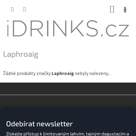
Přejít
NÁKUP
na
KOŠÍK
obsah
Laphroaig
Žádné produkty značky
Laphroaig
nebyly nalezeny...
Z
á
p
a
Odebírat newsletter
t
í