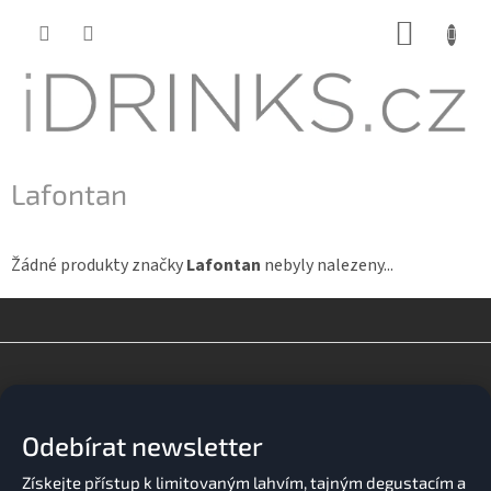
Přejít
NÁKUP
na
KOŠÍK
obsah
Lafontan
Žádné produkty značky
Lafontan
nebyly nalezeny...
Z
á
p
a
Odebírat newsletter
t
í