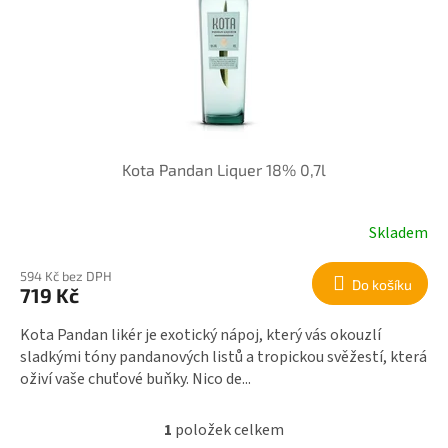
r
i
o
s
d
p
u
r
k
o
t
d
ů
u
k
Kota Pandan Liquer 18% 0,7l
t
ů
Skladem
594 Kč bez DPH
Do košíku
719 Kč
Kota Pandan likér je exotický nápoj, který vás okouzlí
sladkými tóny pandanových listů a tropickou svěžestí, která
oživí vaše chuťové buňky. Nico de...
1
položek celkem
O