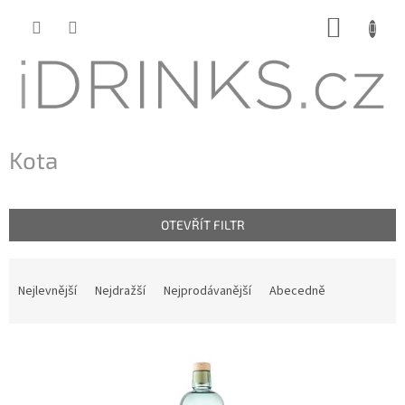
Přejít
NÁKUP
na
KOŠÍK
obsah
Kota
OTEVŘÍT FILTR
Ř
a
Nejlevnější
Nejdražší
Nejprodávanější
Abecedně
z
e
n
V
í
ý
p
p