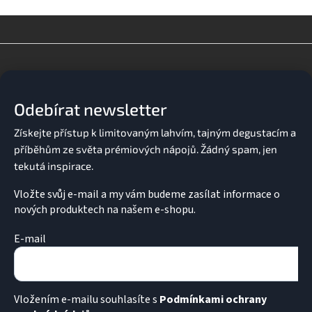
v
l
á
d
Z
a
á
c
p
í
a
p
Odebírat newsletter
t
r
v
í
k
y
v
ý
p
Vložte svůj e-mail a my vám budeme zasílat informace o
i
nových produktech na našem e-shopu.
s
u
E-mail
Vložením e-mailu souhlasíte s
Podmínkami ochrany