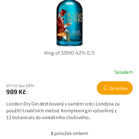
r
i
o
s
d
p
u
r
k
o
t
d
ů
u
k
King of SOHO 42% 0,7l
t
ů
Skladem
817 Kč bez DPH
Do košíku
989 Kč
London Dry Gin destilovaný v samém srdci Londýna za
použití tradičních metod. Komplexní gin vytvořený z
12 botanicals do unikátního chuťového...
1
položek celkem
O