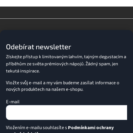
v
l
á
d
Z
a
á
c
p
í
a
p
Odebírat newsletter
t
r
v
í
k
y
v
ý
p
Vložte svůj e-mail a my vám budeme zasílat informace o
i
nových produktech na našem e-shopu.
s
u
E-mail
Vložením e-mailu souhlasíte s
Podmínkami ochrany