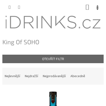
Přejít
NÁKUP
na
KOŠÍK
obsah
King Of SOHO
OTEVŘÍT FILTR
Ř
a
Nejlevnější
Nejdražší
Nejprodávanější
Abecedně
z
e
n
V
í
ý
p
p