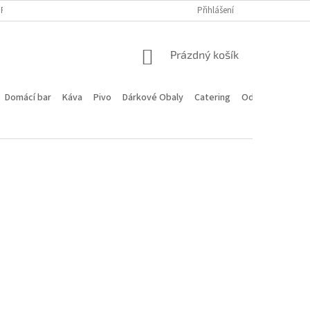
PROGRAM
DOPRAVA A PLATBA
HODNOCENÍ OBCHODU
Přihlášení
KONTA
NÁKUPNÍ
Prázdný košík
KOŠÍK
Domácí bar
Káva
Pivo
Dárkové Obaly
Catering
Odstoupení od 