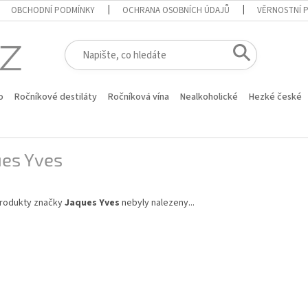
OBCHODNÍ PODMÍNKY
OCHRANA OSOBNÍCH ÚDAJŮ
VĚRNOSTNÍ 
o
Ročníkové destiláty
Ročníková vína
Nealkoholické
Hezké české
ues Yves
rodukty značky
Jaques Yves
nebyly nalezeny...