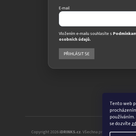
E-mail
Vložením e-mailu souhlasíte s
Podmínkam
osobních údajů.
PŘIHLÁSIT SE
Tento web po
procházením 
používáním. 
se dozvíte
z
Copyright 2026
iDRINKS.cz
. Všechna práva vyhrazena.
Up