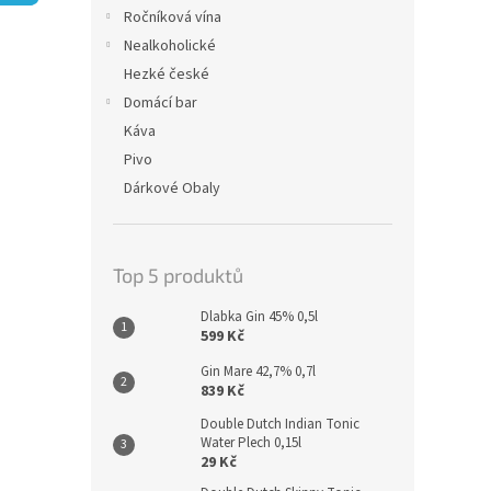
n
Ročníková vína
e
Nealkoholické
l
Hezké české
Domácí bar
Káva
Pivo
Dárkové Obaly
Top 5 produktů
Dlabka Gin 45% 0,5l
599 Kč
Gin Mare 42,7% 0,7l
839 Kč
Double Dutch Indian Tonic
Water Plech 0,15l
29 Kč