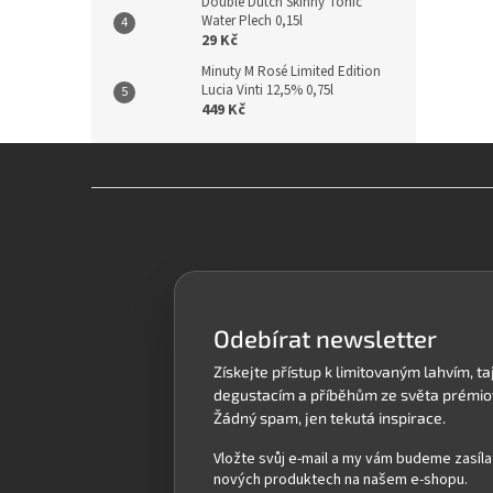
Double Dutch Skinny Tonic
Water Plech 0,15l
29 Kč
Minuty M Rosé Limited Edition
Lucia Vinti 12,5% 0,75l
449 Kč
Z
á
p
a
t
í
Odebírat newsletter
Vložte svůj e-mail a my vám budeme zasíla
nových produktech na našem e-shopu.