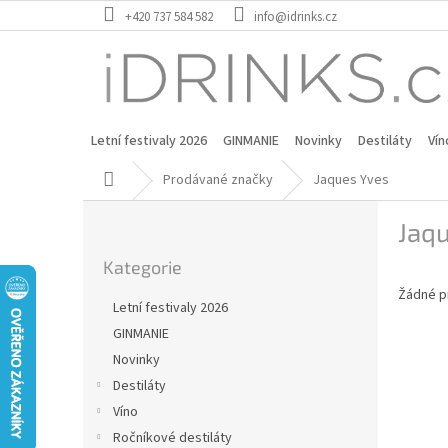
Přejít
+420 737 584 582
info@idrinks.cz
na
obsah
Letní festivaly 2026
GINMANIE
Novinky
Destiláty
Vín
Domů
Prodávané značky
Jaques Yves
P
Jaq
o
Přeskočit
s
Kategorie
kategorie
t
Žádné p
r
Letní festivaly 2026
a
GINMANIE
n
Novinky
n
í
Destiláty
p
Víno
a
Ročníkové destiláty