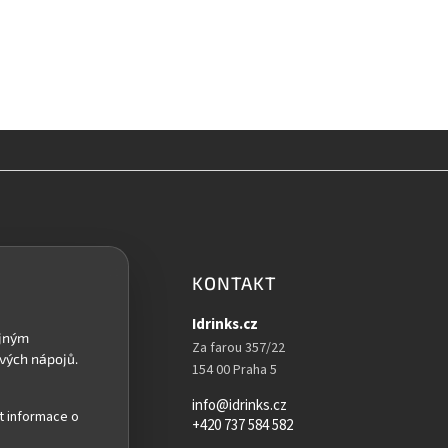
KONTAKT
Idrinks.cz
Za farou 357/22
154 00 Praha 5
info@idrinks.cz
t informace o
+420 737 584 582