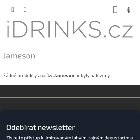
Přejít
NÁKUP
na
KOŠÍK
obsah
Jameson
Žádné produkty značky
Jameson
nebyly nalezeny...
Z
á
p
a
Odebírat newsletter
t
í