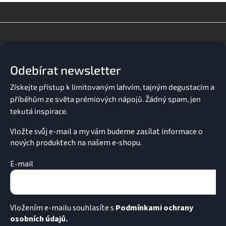
l
á
d
Z
a
á
c
p
í
a
p
Odebírat newsletter
t
r
v
í
k
y
v
ý
p
Vložte svůj e-mail a my vám budeme zasílat informace o
i
nových produktech na našem e-shopu.
s
u
E-mail
Vložením e-mailu souhlasíte s
Podmínkami ochrany
osobních údajů.