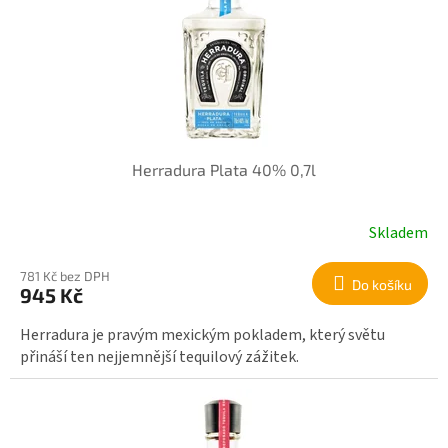
r
i
o
s
d
p
u
r
k
o
t
d
ů
u
k
Herradura Plata 40% 0,7l
t
ů
Skladem
781 Kč bez DPH
Do košíku
945 Kč
Herradura je pravým mexickým pokladem, který světu
přináší ten nejjemnější tequilový zážitek.