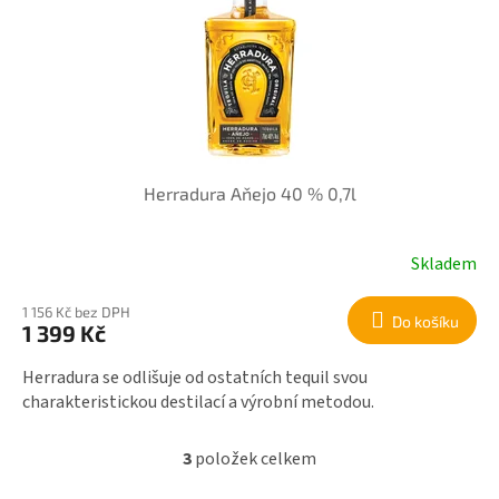
Herradura Aňejo 40 % 0,7l
Skladem
1 156 Kč bez DPH
Do košíku
1 399 Kč
Herradura se odlišuje od ostatních tequil svou
charakteristickou destilací a výrobní metodou.
3
položek celkem
O
v