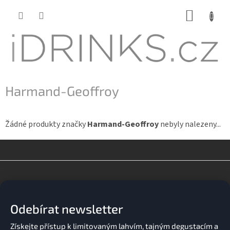
Přejít
NÁKUP
na
KOŠÍK
obsah
Harmand-Geoffroy
Žádné produkty značky
Harmand-Geoffroy
nebyly nalezeny...
Z
á
p
a
Odebírat newsletter
t
í