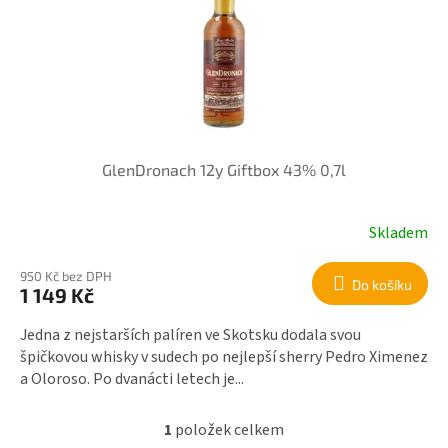
r
i
o
s
d
p
u
r
k
o
t
d
ů
u
k
GlenDronach 12y Giftbox 43% 0,7l
t
ů
Skladem
950 Kč bez DPH
Do košíku
1 149 Kč
Jedna z nejstarších palíren ve Skotsku dodala svou
špičkovou whisky v sudech po nejlepší sherry Pedro Ximenez
a Oloroso. Po dvanácti letech je...
1
položek celkem
O