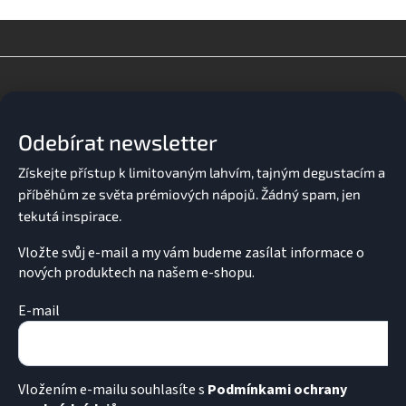
v
l
á
d
Z
a
á
c
p
í
a
p
Odebírat newsletter
t
r
v
í
k
y
v
ý
p
Vložte svůj e-mail a my vám budeme zasílat informace o
i
nových produktech na našem e-shopu.
s
u
E-mail
Vložením e-mailu souhlasíte s
Podmínkami ochrany