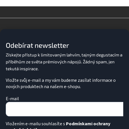
v
l
á
d
Z
a
á
c
p
í
a
p
Odebírat newsletter
t
r
v
í
k
y
v
ý
p
Vložte svůj e-mail a my vám budeme zasílat informace o
i
nových produktech na našem e-shopu.
s
u
E-mail
Vložením e-mailu souhlasíte s
Podmínkami ochrany