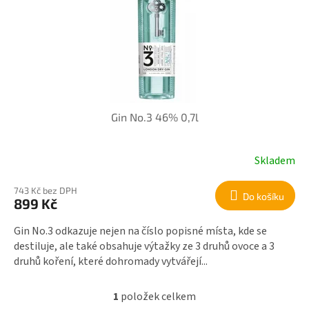
r
i
o
s
d
p
u
r
k
o
t
d
ů
u
k
Gin No.3 46% 0,7l
t
ů
Skladem
743 Kč bez DPH
Do košíku
899 Kč
Gin No.3 odkazuje nejen na číslo popisné místa, kde se
destiluje, ale také obsahuje výtažky ze 3 druhů ovoce a 3
druhů koření, které dohromady vytvářejí...
1
položek celkem
O