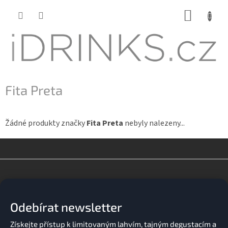
Přejít
NÁKUP
na
KOŠÍK
obsah
Fita Preta
Žádné produkty značky
Fita Preta
nebyly nalezeny...
Z
á
p
a
Odebírat newsletter
t
í