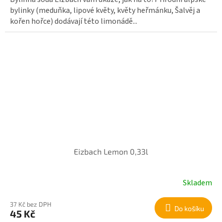
bylinky (meduňka, lipové květy, květy heřmánku, Šalvěj a
kořen hořce) dodávají této limonádě...
Eizbach Lemon 0,33l
Skladem
37 Kč bez DPH
Do košíku
45 Kč