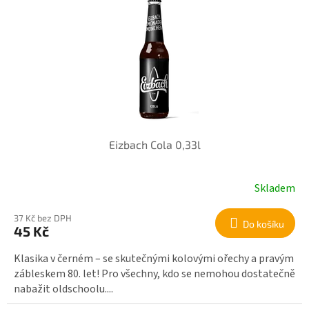
ý
p
p
r
i
o
s
d
p
u
r
k
o
t
d
ů
u
k
Eizbach Cola 0,33l
t
ů
Skladem
37 Kč bez DPH
Do košíku
45 Kč
Klasika v černém – se skutečnými kolovými ořechy a pravým
zábleskem 80. let! Pro všechny, kdo se nemohou dostatečně
nabažit oldschoolu....