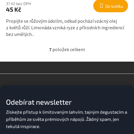
37 Kč bez DPH
Do košíku
45 Kč
Propijte se růžovým údolím, odkud pochází vzácný olej
z květů růží. Limonáda vzniká ryze z přírodních ingrediencí
bez umělých...
7
položek celkem
O
v
l
á
d
Z
a
á
c
p
í
a
p
Odebírat newsletter
t
r
v
í
k
y
v
ý