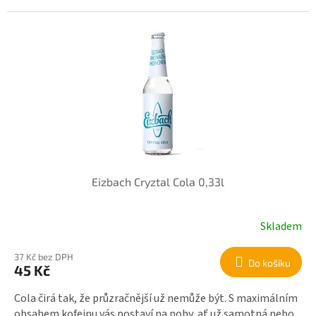
Eizbach Cryztal Cola 0,33l
Skladem
37 Kč bez DPH
Do košíku
45 Kč
Cola čirá tak, že průzračnější už nemůže být. S maximálním
obsahem kofeinu vás postaví na nohy, ať už samotná nebo