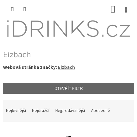
Přejít
NÁKUP
na
KOŠÍK
obsah
Eizbach
Webová stránka značky:
Eizbach
OTEVŘÍT FILTR
Ř
a
Nejlevnější
Nejdražší
Nejprodávanější
Abecedně
z
e
n
V
í