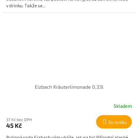
v drinku. Takže se...
Eizbach Kräuterlimonade 0,33l
Skladem
37 Kč bez DPH
Do košíku
45 Kč
Bylinná soda Eizbach vám ukáže, jak na to! Přírodní alpské