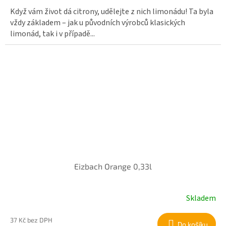
Když vám život dá citrony, udělejte z nich limonádu! Ta byla
vždy základem – jak u původních výrobců klasických
limonád, tak i v případě...
Eizbach Orange 0,33l
Skladem
37 Kč bez DPH
Do košíku