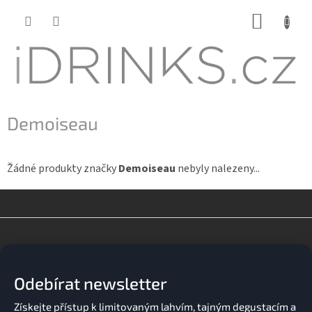
Přejít
NÁKUP
na
KOŠÍK
obsah
Demoiseau
Žádné produkty značky
Demoiseau
nebyly nalezeny...
Z
á
p
a
Odebírat newsletter
t
í